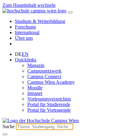
Zum Hauptinhalt wechseln
Studium & Weiterbildung
Forschung
International
Über uns
DE
EN
Quicklinks
Magazin
Campusnetzwerk
Campus Connect
Campus Wien Academy
Moodle
Intranet
Vorlesungsverzeichnis
Portal für Studierende
Portal für Vortragende
Suche