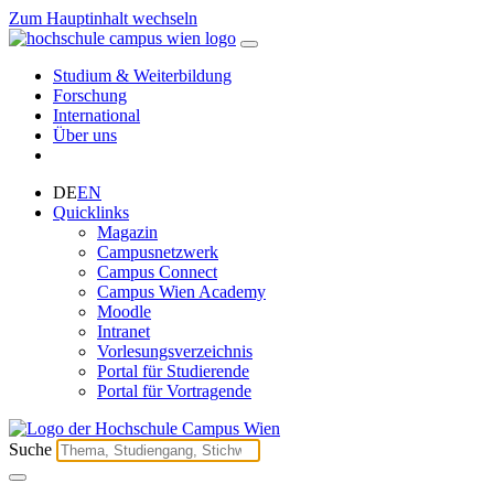
Zum Hauptinhalt wechseln
Studium & Weiterbildung
Forschung
International
Über uns
DE
EN
Quicklinks
Magazin
Campusnetzwerk
Campus Connect
Campus Wien Academy
Moodle
Intranet
Vorlesungsverzeichnis
Portal für Studierende
Portal für Vortragende
Suche