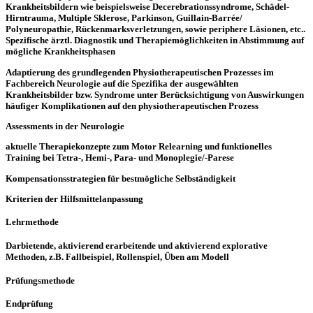
Krankheitsbildern wie beispielsweise Decerebrationssyndrome, Schädel-
Hirntrauma, Multiple Sklerose, Parkinson, Guillain-Barrée/
Polyneuropathie, Rückenmarksverletzungen, sowie periphere Läsionen, etc..
Spezifische ärztl. Diagnostik und Therapiemöglichkeiten in Abstimmung auf
mögliche Krankheitsphasen
Adaptierung des grundlegenden Physiotherapeutischen Prozesses im
Fachbereich Neurologie auf die Spezifika der ausgewählten
Krankheitsbilder bzw. Syndrome unter Berücksichtigung von Auswirkungen
häufiger Komplikationen auf den physiotherapeutischen Prozess
Assessments in der Neurologie
aktuelle Therapiekonzepte zum Motor Relearning und funktionelles
Training bei Tetra-, Hemi-, Para- und Monoplegie/-Parese
Kompensationsstrategien für bestmögliche Selbständigkeit
Kriterien der Hilfsmittelanpassung
Lehrmethode
Darbietende, aktivierend erarbeitende und aktivierend explorative
Methoden, z.B. Fallbeispiel, Rollenspiel, Üben am Modell
Prüfungsmethode
Endprüfung