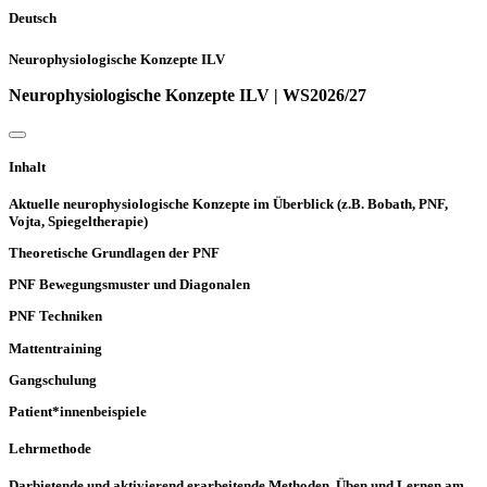
Deutsch
Neurophysiologische Konzepte ILV
Neurophysiologische Konzepte ILV | WS2026/27
Inhalt
Aktuelle neurophysiologische Konzepte im Überblick (z.B. Bobath, PNF,
Vojta, Spiegeltherapie)
Theoretische Grundlagen der PNF
PNF Bewegungsmuster und Diagonalen
PNF Techniken
Mattentraining
Gangschulung
Patient*innenbeispiele
Lehrmethode
Darbietende und aktivierend erarbeitende Methoden, Üben und Lernen am