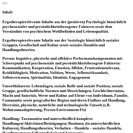
Inhalt
Ergotherapierelevante Inhalte aus der (positiven) Psychologie hinsichtlich
psychosozialer und persönlichkeitsbezogener Faktoren sowie dem
Verständnis von psychischem Wohlbefinden und Lebensqualität.
Ergotherapierelevante Inhalte aus der Soziologie hinsichtlich sozialer
Gruppen, Gesellschaft und Kultur sowie soziales Handeln und
Handlungstheorien.
Person: kognitive, physische und affektive Performanzkomponenten mit
Schwerpunkt auf psychosoziale und persönlichkeitsbezogene Faktoren:
Kommunikation, Kooperation, Emotion, Affekte, Frustrationstoleranz,
Kritikfähigkeit, Motivation, Volition, Werte, Selbstwirksamkeit,
Selbstvertrauen, Spiritualität, Identität, Engagement
Umweltfaktoren: Lebenslagen, soziale Rolle und soziale Position, soziale
Gruppe, gesellschaftliche Normen und Abweichungen, Geschlechterstatus,
Macht und Autorität, Werte und Kultur auf Ebene von Individuum, Familie,
Community sowie geografischer Region und deren Einfluss auf Handlung,
Diversität, physische, natürliche und technologische Umwelt (z.B.
Wohnraumadaptierung, Person-Environment-Fit)
Handlung: Taxonomien und unterschiedlich komplexe
Handlungen/Aktivitäten/Betätigungen; Routinen, (in unterschiedlichen
Kulturen), Handlungstheorien, Verhalten – Handeln – soziales Handeln,
Handlungstypen; Selbständigkeit und Autonomie