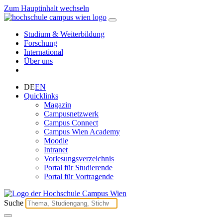
Zum Hauptinhalt wechseln
Studium & Weiterbildung
Forschung
International
Über uns
DE
EN
Quicklinks
Magazin
Campusnetzwerk
Campus Connect
Campus Wien Academy
Moodle
Intranet
Vorlesungsverzeichnis
Portal für Studierende
Portal für Vortragende
Suche