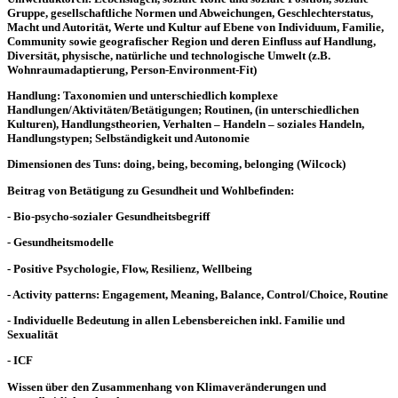
Gruppe, gesellschaftliche Normen und Abweichungen, Geschlechterstatus,
Macht und Autorität, Werte und Kultur auf Ebene von Individuum, Familie,
Community sowie geografischer Region und deren Einfluss auf Handlung,
Diversität, physische, natürliche und technologische Umwelt (z.B.
Wohnraumadaptierung, Person-Environment-Fit)
Handlung: Taxonomien und unterschiedlich komplexe
Handlungen/Aktivitäten/Betätigungen; Routinen, (in unterschiedlichen
Kulturen), Handlungstheorien, Verhalten – Handeln – soziales Handeln,
Handlungstypen; Selbständigkeit und Autonomie
Dimensionen des Tuns: doing, being, becoming, belonging (Wilcock)
Beitrag von Betätigung zu Gesundheit und Wohlbefinden:
- Bio-psycho-sozialer Gesundheitsbegriff
- Gesundheitsmodelle
- Positive Psychologie, Flow, Resilienz, Wellbeing
- Activity patterns: Engagement, Meaning, Balance, Control/Choice, Routine
- Individuelle Bedeutung in allen Lebensbereichen inkl. Familie und
Sexualität
- ICF
Wissen über den Zusammenhang von Klimaveränderungen und