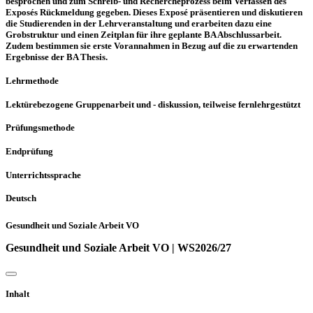
besprochen und zum Schreib- und Rechercheprozess beim Verfassen des
Exposés Rückmeldung gegeben. Dieses Exposé präsentieren und diskutieren
die Studierenden in der Lehrveranstaltung und erarbeiten dazu eine
Grobstruktur und einen Zeitplan für ihre geplante BA Abschlussarbeit.
Zudem bestimmen sie erste Vorannahmen in Bezug auf die zu erwartenden
Ergebnisse der BA Thesis.
Lehrmethode
Lektürebezogene Gruppenarbeit und - diskussion, teilweise fernlehrgestützt
Prüfungsmethode
Endprüfung
Unterrichtssprache
Deutsch
Gesundheit und Soziale Arbeit VO
Gesundheit und Soziale Arbeit VO | WS2026/27
Inhalt