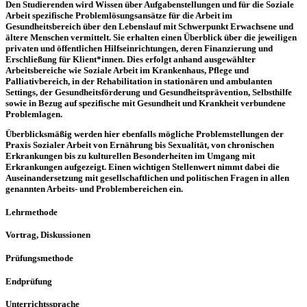
Den Studierenden wird Wissen über Aufgabenstellungen und für die Soziale
Arbeit spezifische Problemlösungsansätze für die Arbeit im
Gesundheitsbereich über den Lebenslauf mit Schwerpunkt Erwachsene und
ältere Menschen vermittelt. Sie erhalten einen Überblick über die jeweiligen
privaten und öffentlichen Hilfseinrichtungen, deren Finanzierung und
Erschließung für Klient*innen. Dies erfolgt anhand ausgewählter
Arbeitsbereiche wie Soziale Arbeit im Krankenhaus, Pflege und
Palliativbereich, in der Rehabilitation in stationären und ambulanten
Settings, der Gesundheitsförderung und Gesundheitsprävention, Selbsthilfe
sowie in Bezug auf spezifische mit Gesundheit und Krankheit verbundene
Problemlagen.
Überblicksmäßig werden hier ebenfalls mögliche Problemstellungen der
Praxis Sozialer Arbeit von Ernährung bis Sexualität, von chronischen
Erkrankungen bis zu kulturellen Besonderheiten im Umgang mit
Erkrankungen aufgezeigt. Einen wichtigen Stellenwert nimmt dabei die
Auseinandersetzung mit gesellschaftlichen und politischen Fragen in allen
genannten Arbeits- und Problembereichen ein.
Lehrmethode
Vortrag, Diskussionen
Prüfungsmethode
Endprüfung
Unterrichtssprache