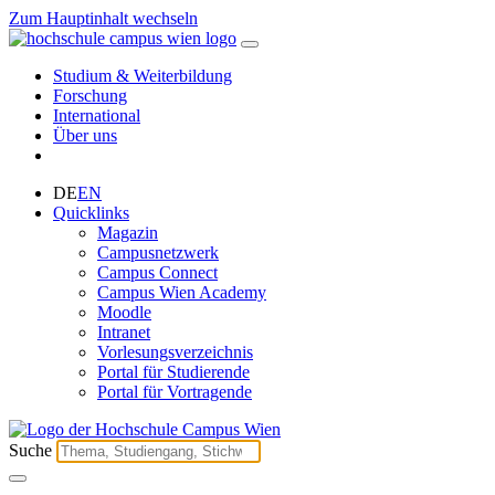
Zum Hauptinhalt wechseln
Studium & Weiterbildung
Forschung
International
Über uns
DE
EN
Quicklinks
Magazin
Campusnetzwerk
Campus Connect
Campus Wien Academy
Moodle
Intranet
Vorlesungsverzeichnis
Portal für Studierende
Portal für Vortragende
Suche