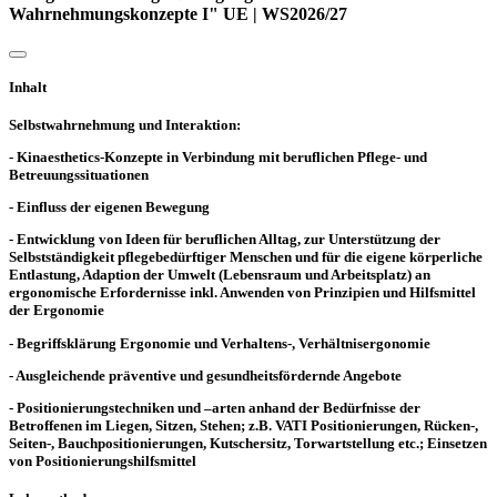
Wahrnehmungskonzepte I" UE | WS2026/27
Inhalt
Selbstwahrnehmung und Interaktion:
- Kinaesthetics-Konzepte in Verbindung mit beruflichen Pflege- und
Betreuungssituationen
- Einfluss der eigenen Bewegung
- Entwicklung von Ideen für beruflichen Alltag, zur Unterstützung der
Selbstständigkeit pflegebedürftiger Menschen und für die eigene körperliche
Entlastung, Adaption der Umwelt (Lebensraum und Arbeitsplatz) an
ergonomische Erfordernisse inkl. Anwenden von Prinzipien und Hilfsmittel
der Ergonomie
- Begriffsklärung Ergonomie und Verhaltens-, Verhältnisergonomie
- Ausgleichende präventive und gesundheitsfördernde Angebote
- Positionierungstechniken und –arten anhand der Bedürfnisse der
Betroffenen im Liegen, Sitzen, Stehen; z.B. VATI Positionierungen, Rücken-,
Seiten-, Bauchpositionierungen, Kutschersitz, Torwartstellung etc.; Einsetzen
von Positionierungshilfsmittel