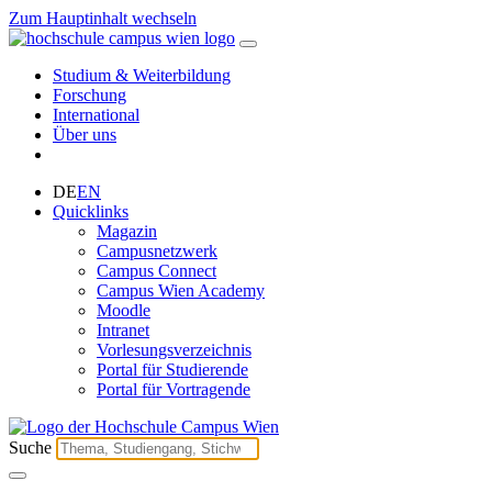
Zum Hauptinhalt wechseln
Studium & Weiterbildung
Forschung
International
Über uns
DE
EN
Quicklinks
Magazin
Campusnetzwerk
Campus Connect
Campus Wien Academy
Moodle
Intranet
Vorlesungsverzeichnis
Portal für Studierende
Portal für Vortragende
Suche