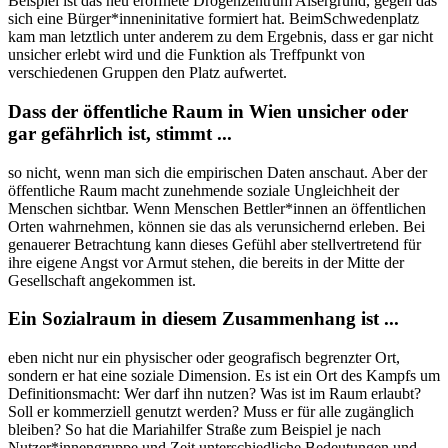
Beispiel ist das neu eröffnete Drogenzentrum Alsergrund, gegen das
sich eine Bürger*inneninitative formiert hat. BeimSchwedenplatz
kam man letztlich unter anderem zu dem Ergebnis, dass er gar nicht
unsicher erlebt wird und die Funktion als Treffpunkt von
verschiedenen Gruppen den Platz aufwertet.
Dass der öffentliche Raum in Wien unsicher oder
gar gefährlich ist, stimmt ...
so nicht, wenn man sich die empirischen Daten anschaut. Aber der
öffentliche Raum macht zunehmende soziale Ungleichheit der
Menschen sichtbar. Wenn Menschen Bettler*innen an öffentlichen
Orten wahrnehmen, können sie das als verunsichernd erleben. Bei
genauerer Betrachtung kann dieses Gefühl aber stellvertretend für
ihre eigene Angst vor Armut stehen, die bereits in der Mitte der
Gesellschaft angekommen ist.
Ein Sozialraum in diesem Zusammenhang ist ...
eben nicht nur ein physischer oder geografisch begrenzter Ort,
sondern er hat eine soziale Dimension. Es ist ein Ort des Kampfs um
Definitionsmacht: Wer darf ihn nutzen? Was ist im Raum erlaubt?
Soll er kommerziell genutzt werden? Muss er für alle zugänglich
bleiben? So hat die Mariahilfer Straße zum Beispiel je nach
Nutzer*innengruppe und Zeit unterschiedliche Bedeutungen und