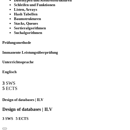
Datentypen und Kontrollstrukturen
Schleifen und Funktionen
Listen, Arrays
Hash Tabellen
Baumstrukturen
Stacks, Queues
Sortieralgorithmen
Suchalgorithmen
Prüfungsmethode
Immanente Leistungsüberprüfung
Unterrichtssprache
Englisch
3
SWS
5
ECTS
Design of databases | ILV
Design of databases | ILV
3
SWS
5
ECTS