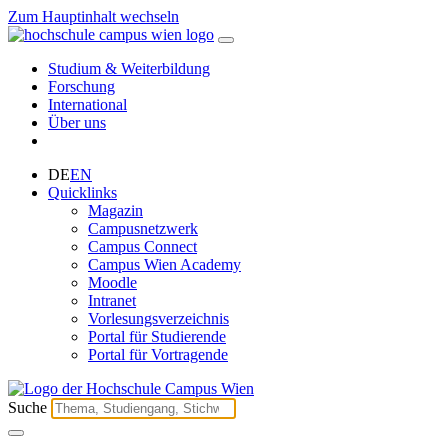
Zum Hauptinhalt wechseln
Studium & Weiterbildung
Forschung
International
Über uns
DE
EN
Quicklinks
Magazin
Campusnetzwerk
Campus Connect
Campus Wien Academy
Moodle
Intranet
Vorlesungsverzeichnis
Portal für Studierende
Portal für Vortragende
Suche