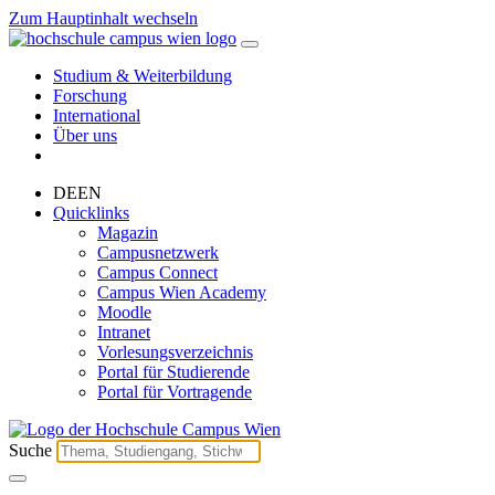
Zum Hauptinhalt wechseln
Studium & Weiterbildung
Forschung
International
Über uns
DE
EN
Quicklinks
Magazin
Campusnetzwerk
Campus Connect
Campus Wien Academy
Moodle
Intranet
Vorlesungsverzeichnis
Portal für Studierende
Portal für Vortragende
Suche