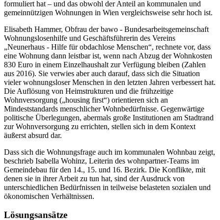
formuliert hat – und das obwohl der Anteil an kommunalen und
gemeinnützigen Wohnungen in Wien vergleichsweise sehr hoch ist.
Elisabeth Hammer, Obfrau der bawo - Bundesarbeitsgemeinschaft
Wohnungslosenhilfe und Geschäftsführerin des Vereins
„Neunerhaus - Hilfe für obdachlose Menschen“, rechnete vor, dass
eine Wohnung dann leistbar ist, wenn nach Abzug der Wohnkosten
830 Euro in einem Einzelhaushalt zur Verfügung bleiben (Zahlen
aus 2016). Sie verwies aber auch darauf, dass sich die Situation
vieler wohnungsloser Menschen in den letzten Jahren verbessert hat.
Die Auflösung von Heimstrukturen und die frühzeitige
Wohnversorgung („housing first“) orientieren sich an
Mindeststandards menschlicher Wohnbedürfnisse. Gegenwärtige
politische Überlegungen, abermals große Institutionen am Stadtrand
zur Wohnversorgung zu errichten, stellen sich in dem Kontext
äußerst absurd dar.
Dass sich die Wohnungsfrage auch im kommunalen Wohnbau zeigt,
beschrieb Isabella Wohinz, Leiterin des wohnpartner-Teams im
Gemeindebau für den 14., 15. und 16. Bezirk. Die Konflikte, mit
denen sie in ihrer Arbeit zu tun hat, sind der Ausdruck von
unterschiedlichen Bedürfnissen in teilweise belasteten sozialen und
ökonomischen Verhältnissen.
Lösungsansätze