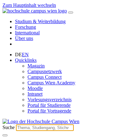
Zum Hauptinhalt wechseln
Studium & Weiterbildung
Forschung
International
Über uns
DE
EN
Quicklinks
Magazin
Campusnetzwerk
Campus Connect
Campus Wien Academy
Moodle
Intranet
Vorlesungsverzeichnis
Portal für Studierende
Portal für Vortragende
Suche