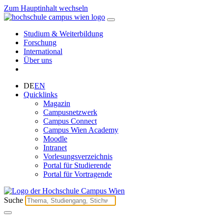
Zum Hauptinhalt wechseln
Studium & Weiterbildung
Forschung
International
Über uns
DE
EN
Quicklinks
Magazin
Campusnetzwerk
Campus Connect
Campus Wien Academy
Moodle
Intranet
Vorlesungsverzeichnis
Portal für Studierende
Portal für Vortragende
Suche