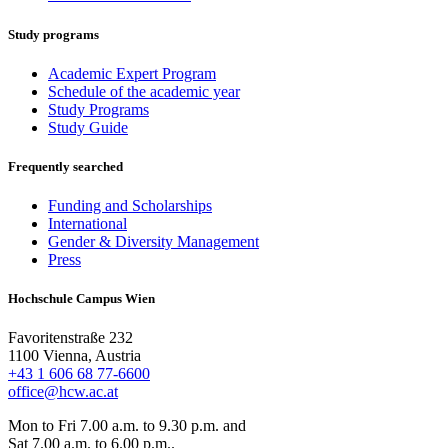
Study programs
Academic Expert Program
Schedule of the academic year
Study Programs
Study Guide
Frequently searched
Funding and Scholarships
International
Gender & Diversity Management
Press
Hochschule Campus Wien
Favoritenstraße 232
1100 Vienna, Austria
+43 1 606 68 77-6600
office@hcw.ac.at
Mon to Fri 7.00 a.m. to 9.30 p.m. and
Sat 7.00 a.m. to 6.00 p.m..