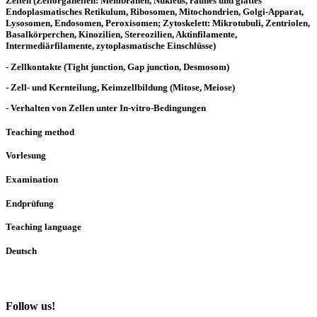
Zellen (Zellorganellen: Membranen, Nukleus, rauhes und glattes
Endoplasmatisches Retikulum, Ribosomen, Mitochondrien, Golgi-Apparat,
Lysosomen, Endosomen, Peroxisomen; Zytoskelett: Mikrotubuli, Zentriolen,
Basalkörperchen, Kinozilien, Stereozilien, Aktinfilamente,
Intermediärfilamente, zytoplasmatische Einschlüsse)
- Zellkontakte (Tight junction, Gap junction, Desmosom)
- Zell- und Kernteilung, Keimzellbildung (Mitose, Meiose)
- Verhalten von Zellen unter In-vitro-Bedingungen
Teaching method
Vorlesung
Examination
Endprüfung
Teaching language
Deutsch
Follow us!