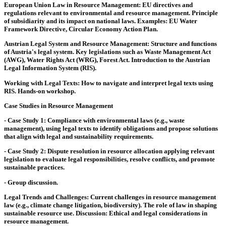
European Union Law in Resource Management: EU directives and
regulations relevant to environmental and resource management. Principle
of subsidiarity and its impact on national laws. Examples: EU Water
Framework Directive, Circular Economy Action Plan.
Austrian Legal System and Resource Management: Structure and functions
of Austria's legal system. Key legislations such as Waste Management Act
(AWG), Water Rights Act (WRG), Forest Act. Introduction to the Austrian
Legal Information System (RIS).
Working with Legal Texts: How to navigate and interpret legal texts using
RIS. Hands-on workshop.
Case Studies in Resource Management
- Case Study 1: Compliance with environmental laws (e.g., waste
management), using legal texts to identify obligations and propose solutions
that align with legal and sustainability requirements.
- Case Study 2: Dispute resolution in resource allocation applying relevant
legislation to evaluate legal responsibilities, resolve conflicts, and promote
sustainable practices.
- Group discussion.
Legal Trends and Challenges: Current challenges in resource management
law (e.g., climate change litigation, biodiversity). The role of law in shaping
sustainable resource use. Discussion: Ethical and legal considerations in
resource management.