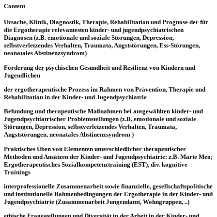
Content
Ursache, Klinik, Diagnostik, Therapie, Rehabilitation und Prognose der für
die Ergotherapie relevantesten kinder- und jugendpsychiatrischen
Diagnosen (z.B. emotionale und soziale Störungen, Depression,
selbstverletzendes Verhalten, Traumata, Angststörungen, Ess-Störungen,
neonatales Abstinenzsyndrom)
Förderung der psychischen Gesundheit und Resilienz von Kindern und
Jugendlichen
der ergotherapeutische Prozess im Rahmen von Prävention, Therapie und
Rehabilitation in der Kinder- und Jugendpsychiatrie
Befundung und therapeutische Maßnahmen bei ausgewählten kinder- und
Jugendpsychiatrischer Problemstellungen (z.B. emotionale und soziale
Störungen, Depression, selbstverletzendes Verhalten, Traumata,
Angststörungen, neonatales Abstinenzsyndrom )
Praktisches Üben von Elementen unterschiedlicher therapeutischer
Methoden und Ansätzen der Kinder- und Jugendpsychiatrie: z.B. Marte Meo;
Ergotherapeutisches Sozialkompetenztraining (EST), div. kognitive
Trainings
interprofessionelle Zusammenarbeit sowie finanzielle, gesellschaftspolitische
und institutionelle Rahmenbedingungen der Ergotherapie in der Kinder- und
Jugendpsychiatrie (Zusammenarbeit Jungendamt, Wohngruppen, ..)
ethische Fragestellungen und Diversität in der Arbeit in der Kinder- und