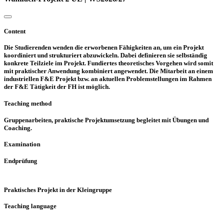
Content
Die Studierenden wenden die erworbenen Fähigkeiten an, um ein Projekt
koordiniert und strukturiert abzuwickeln. Dabei definieren sie selbständig
konkrete Teilziele im Projekt. Fundiertes theoretisches Vorgehen wird somit
mit praktischer Anwendung kombiniert angewendet. Die Mitarbeit an einem
industriellen F&E Projekt bzw. an aktuellen Problemstellungen im Rahmen
der F&E Tätigkeit der FH ist möglich.
Teaching method
Gruppenarbeiten, praktische Projektumsetzung begleitet mit Übungen und
Coaching.
Examination
Endprüfung
Praktisches Projekt in der Kleingruppe
Teaching language