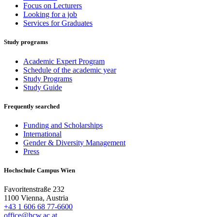
Focus on Lecturers
Looking for a job
Services for Graduates
Study programs
Academic Expert Program
Schedule of the academic year
Study Programs
Study Guide
Frequently searched
Funding and Scholarships
International
Gender & Diversity Management
Press
Hochschule Campus Wien
Favoritenstraße 232
1100 Vienna, Austria
+43 1 606 68 77-6600
office@hcw.ac.at