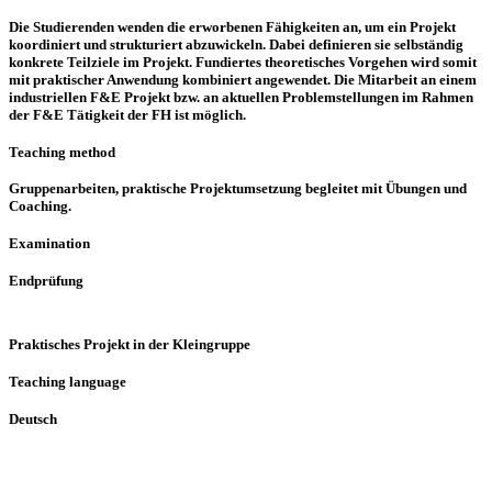
Die Studierenden wenden die erworbenen Fähigkeiten an, um ein Projekt
koordiniert und strukturiert abzuwickeln. Dabei definieren sie selbständig
konkrete Teilziele im Projekt. Fundiertes theoretisches Vorgehen wird somit
mit praktischer Anwendung kombiniert angewendet. Die Mitarbeit an einem
industriellen F&E Projekt bzw. an aktuellen Problemstellungen im Rahmen
der F&E Tätigkeit der FH ist möglich.
Teaching method
Gruppenarbeiten, praktische Projektumsetzung begleitet mit Übungen und
Coaching.
Examination
Endprüfung
Praktisches Projekt in der Kleingruppe
Teaching language
Deutsch