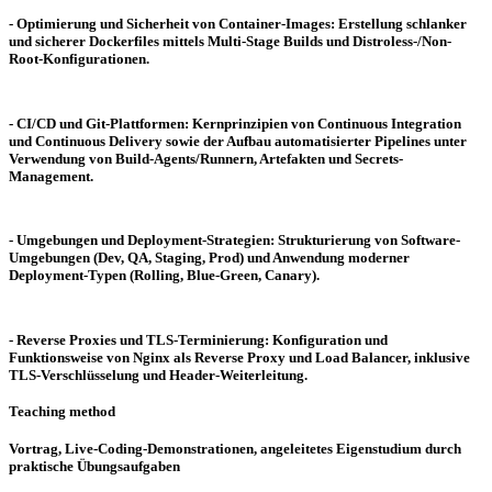
- Optimierung und Sicherheit von Container-Images: Erstellung schlanker
und sicherer Dockerfiles mittels Multi-Stage Builds und Distroless-/Non-
Root-Konfigurationen.
- CI/CD und Git-Plattformen: Kernprinzipien von Continuous Integration
und Continuous Delivery sowie der Aufbau automatisierter Pipelines unter
Verwendung von Build-Agents/Runnern, Artefakten und Secrets-
Management.
- Umgebungen und Deployment-Strategien: Strukturierung von Software-
Umgebungen (Dev, QA, Staging, Prod) und Anwendung moderner
Deployment-Typen (Rolling, Blue-Green, Canary).
- Reverse Proxies und TLS-Terminierung: Konfiguration und
Funktionsweise von Nginx als Reverse Proxy und Load Balancer, inklusive
TLS-Verschlüsselung und Header-Weiterleitung.
Teaching method
Vortrag, Live-Coding-Demonstrationen, angeleitetes Eigenstudium durch
praktische Übungsaufgaben