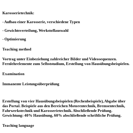
Karosserietechnik:
- Aufbau einer Karosserie, verschiedene Typen
- Gewichtsverteilung, Werkstoffauswahl
- Optimierung
Teaching method
Vortrag unter Einbeziehung zahlreicher Bilder und Videosequenzen.
Fernlehrelemente zum Selbststudium, Erstellung von Hausübungsbeispielen.
Examination
Immanente Leistungsüberprüfung
Erstellung von vier Hausübungsbeispielen (Rechenbeispiele), Abgabe über
das Portal. Beispiele aus den Bereichen Motorentechnik, Bremsentechnik,
Fahrwerkstechnik und Karosserietechnik. Abschließende Prüfung.
Gewichtung: 40% Hausübung, 60% abschließende schriftliche Prüfung.
Teaching language