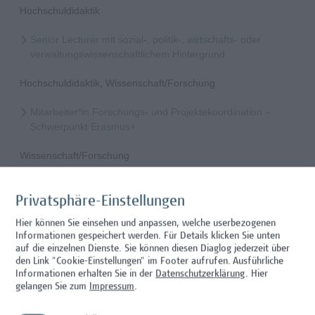
Hochschuldidaktik
Senior Lecturer mit sozial-, politik-, wirtschafts- oder
verwaltungswissenschaftlichem Hintergrund
Hochschuldidaktik, Wissenschaft/Forschung
Mitarbeiter*in Forschungs- und Projektekoordination –
Schwerpunkt Erasmus+
Wissenschaft/Forschung
Senior Lecturer - Radiologietechnologie (Teilzeit)
Privatsphäre-Einstellungen
Wissenschaft/Forschung
Hier können Sie einsehen und anpassen, welche userbezogenen
Informationen gespeichert werden. Für Details klicken Sie unten
Senior Lecturer - Radiologietechnologie (Vollzeit)
auf die einzelnen Dienste. Sie können diesen Diaglog jederzeit über
den Link "Cookie-Einstellungen" im Footer aufrufen.
Ausführliche
Wissenschaft/Forschung
Informationen erhalten Sie in der
Datenschutzerklärung
. Hier
gelangen Sie zum
Impressum
.
Senior Lecturer - Diätologie