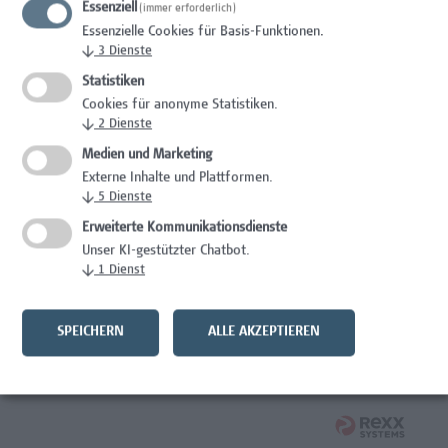
Essenziell
(immer erforderlich)
Wissenschaft/Forschung
Essenzielle Cookies für Basis-Funktionen.
↓
3
Dienste
Expert*in für Schutzrechte und Verwertung
Statistiken
Wissenschaft/Forschung
Cookies für anonyme Statistiken.
↓
2
Dienste
Mitarbeiter*in Forschungsdatenmanagement
Medien und Marketing
Externe Inhalte und Plattformen.
Administration, Wissenschaft/Forschung
↓
5
Dienste
Senior Lecturer Computer Science - Fokus IT-Security
Erweiterte Kommunikationsdienste
Unser KI-gestützter Chatbot.
Wissenschaft/Forschung
↓
1
Dienst
Mitarbeiter*in Programmkoordination &
Weiterbildungsmanagement (m/w/x)
SPEICHERN
ALLE AKZEPTIEREN
Administration, Kaufmännische Berufe