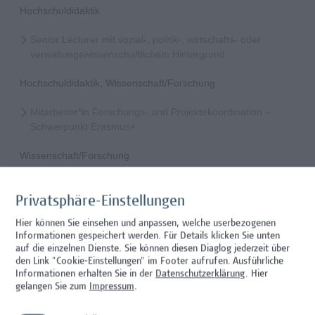
Hochschuldidaktik
Senior Lecturer mit sozial-, politik-, wirtschafts- oder
verwaltungswissenschaftlichem Hintergrund
Hochschuldidaktik, Wissenschaft/Forschung
Mitarbeiter*in Forschungs- und Projektekoordination –
Schwerpunkt Erasmus+
Wissenschaft/Forschung
Senior Lecturer - Radiologietechnologie (Teilzeit)
Privatsphäre-Einstellungen
Wissenschaft/Forschung
Hier können Sie einsehen und anpassen, welche userbezogenen
Informationen gespeichert werden. Für Details klicken Sie unten
Senior Lecturer - Radiologietechnologie (Vollzeit)
auf die einzelnen Dienste. Sie können diesen Diaglog jederzeit über
den Link "Cookie-Einstellungen" im Footer aufrufen.
Ausführliche
Wissenschaft/Forschung
Informationen erhalten Sie in der
Datenschutzerklärung
. Hier
gelangen Sie zum
Impressum
.
Senior Lecturer - Diätologie