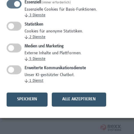
Essenziell
(immer erforderlich)
Wissenschaft/Forschung
Essenzielle Cookies für Basis-Funktionen.
↓
3
Dienste
Expert*in für Schutzrechte und Verwertung
Statistiken
Wissenschaft/Forschung
Cookies für anonyme Statistiken.
↓
2
Dienste
Mitarbeiter*in Forschungsdatenmanagement
Medien und Marketing
Externe Inhalte und Plattformen.
Administration, Wissenschaft/Forschung
↓
5
Dienste
Senior Lecturer Computer Science - Fokus IT-Security
Erweiterte Kommunikationsdienste
Unser KI-gestützter Chatbot.
Wissenschaft/Forschung
↓
1
Dienst
Mitarbeiter*in Programmkoordination &
Weiterbildungsmanagement (m/w/x)
SPEICHERN
ALLE AKZEPTIEREN
Administration, Kaufmännische Berufe