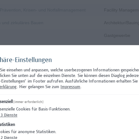
, Prävention, Krisen- und Notfallmanagement
Facility Managem
n und zirkuläres Bauen
Architektur/Baui
Gastgewerbe
Gastgewerbe
phäre-Einstellungen
Wissenschaft/Fo
 Sie einsehen und anpassen, welche userbezogenen Informationen gespeiche
Aushilfstätigkeit
klicken Sie unten auf die einzelnen Dienste. Sie können diesen Diaglog jederze
-Einstellungen" im Footer aufrufen.
Ausführliche Informationen erhalten Sie 
Wissenschaft/Fo
erklärung
. Hier gelangen Sie zum
Impressum
.
 Prüfungsinnovation, Curriculum & ePortfolio
Hochschuldidakti
senziell
(immer erforderlich)
senzielle Cookies für Basis-Funktionen.
s- oder verwaltungswissenschaftlichem Hintergrund
Hochschuldidakti
3
Dienste
nation – Schwerpunkt Erasmus+
Wissenschaft/Fo
atistiken
okies für anonyme Statistiken.
)
Wissenschaft/Fo
2
Dienste