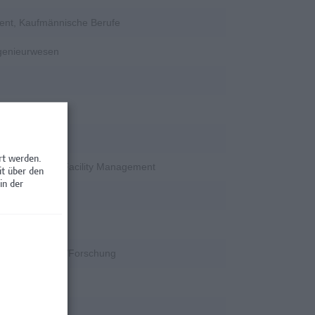
ent, Kaufmännische Berufe
ngenieurwesen
rschung
rt werden.
en / Nebenjobs, Facility Management
it über den
in der
rschung
k
k, Wissenschaft/Forschung
rschung
rschung