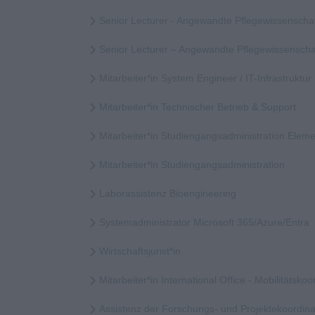
Senior Lecturer - Angewandte Pflegewissenscha
Senior Lecturer – Angewandte Pflegewissensch
Mitarbeiter*in System Engineer / IT-Infrastruktur
Mitarbeiter*in Technischer Betrieb & Support
Mitarbeiter*in Studiengangsadministration Elem
Mitarbeiter*in Studiengangsadministration
Laborassistenz Bioengineering
Systemadministrator Microsoft 365/Azure/Entra
Wirtschaftsjurist*in
Mitarbeiter*in International Office - Mobilitätskoor
Assistenz der Forschungs- und Projektekoordina