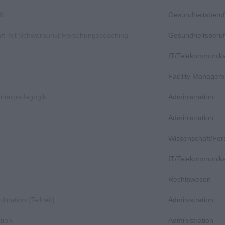
ft
Gesundheitsberuf
aft mit Schwerpunkt Forschungscoaching
Gesundheitsberuf
IT/Telekommunika
Facility Managem
entarpädagogik
Administration
Administration
Wissenschaft/Fo
IT/Telekommunika
Rechtswesen
dination (Teilzeit)
Administration
tion
Administration