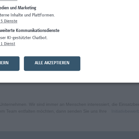
dien und Marketing
)
Wissenschaft/Fo
terne Inhalte und Plattformen.
5
Dienste
Wissenschaft/Fo
weiterte Kommunikationsdienste
Wissenschaft/Fo
ser KI-gestützter Chatbot.
1
Dienst
Administration, 
curity
Wissenschaft/Fo
HERN
ALLE AKZEPTIEREN
bildungsmanagement (m/w/x)
Administration, 
ternehmen. Wir sind immer an Menschen interessiert, die Einsatzbere
erem Team entfalten möchten, dann senden Sie uns Ihre
Initiativbewe