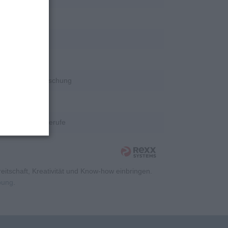
rschung
rschung
rschung
Wissenschaft/Forschung
rschung
Kaufmännische Berufe
itschaft, Kreativität und Know-how einbringen.
rbung
.