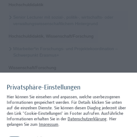
Hochschuldidaktik
Senior Lecturer mit sozial-, politik-, wirtschafts- oder
verwaltungswissenschaftlichem Hintergrund
Hochschuldidaktik, Wissenschaft/Forschung
Mitarbeiter*in Forschungs- und Projektekoordination –
Schwerpunkt Erasmus+
Wissenschaft/Forschung
Senior Lecturer - Radiologietechnologie (Teilzeit)
Privatsphäre-Einstellungen
Wissenschaft/Forschung
Hier können Sie einsehen und anpassen, welche userbezogenen
Informationen gespeichert werden. Für Details klicken Sie unten
Senior Lecturer - Radiologietechnologie (Vollzeit)
auf die einzelnen Dienste. Sie können diesen Diaglog jederzeit über
den Link "Cookie-Einstellungen" im Footer aufrufen.
Ausführliche
Wissenschaft/Forschung
Informationen erhalten Sie in der
Datenschutzerklärung
. Hier
gelangen Sie zum
Impressum
.
Senior Lecturer - Diätologie