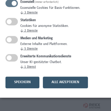
Essenziell
(immer erforderlich)
Wissenschaft/Forschung
Essenzielle Cookies für Basis-Funktionen.
↓
3
Dienste
Expert*in für Schutzrechte und Verwertung
Statistiken
Wissenschaft/Forschung
Cookies für anonyme Statistiken.
↓
2
Dienste
Mitarbeiter*in Forschungsdatenmanagement
Medien und Marketing
Externe Inhalte und Plattformen.
Administration, Wissenschaft/Forschung
↓
5
Dienste
Senior Lecturer Computer Science - Fokus IT-Security
Erweiterte Kommunikationsdienste
Unser KI-gestützter Chatbot.
Wissenschaft/Forschung
↓
1
Dienst
Mitarbeiter*in Programmkoordination &
Weiterbildungsmanagement (m/w/x)
SPEICHERN
ALLE AKZEPTIEREN
Administration, Kaufmännische Berufe