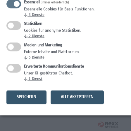
Essenziell
(immer erforderlich)
Wissenschaft/Forschung
Essenzielle Cookies für Basis-Funktionen.
↓
3
Dienste
Expert*in für Schutzrechte und Verwertung
Statistiken
Wissenschaft/Forschung
Cookies für anonyme Statistiken.
↓
2
Dienste
Mitarbeiter*in Forschungsdatenmanagement
Medien und Marketing
Externe Inhalte und Plattformen.
Administration, Wissenschaft/Forschung
↓
5
Dienste
Senior Lecturer Computer Science - Fokus IT-Security
Erweiterte Kommunikationsdienste
Unser KI-gestützter Chatbot.
Wissenschaft/Forschung
↓
1
Dienst
Mitarbeiter*in Programmkoordination &
Weiterbildungsmanagement (m/w/x)
SPEICHERN
ALLE AKZEPTIEREN
Administration, Kaufmännische Berufe