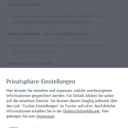
Hochschuldidaktik
Senior Lecturer mit sozial-, politik-, wirtschafts- oder
verwaltungswissenschaftlichem Hintergrund
Hochschuldidaktik, Wissenschaft/Forschung
Mitarbeiter*in Forschungs- und Projektekoordination –
Schwerpunkt Erasmus+
Wissenschaft/Forschung
Senior Lecturer - Radiologietechnologie (Teilzeit)
Privatsphäre-Einstellungen
Wissenschaft/Forschung
Hier können Sie einsehen und anpassen, welche userbezogenen
Informationen gespeichert werden. Für Details klicken Sie unten
Senior Lecturer - Radiologietechnologie (Vollzeit)
auf die einzelnen Dienste. Sie können diesen Diaglog jederzeit über
den Link "Cookie-Einstellungen" im Footer aufrufen.
Ausführliche
Wissenschaft/Forschung
Informationen erhalten Sie in der
Datenschutzerklärung
. Hier
gelangen Sie zum
Impressum
.
Senior Lecturer - Diätologie