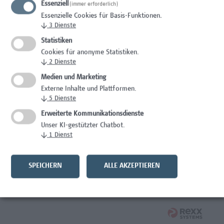
Essenziell
(immer erforderlich)
Wissenschaft/Forschung
Essenzielle Cookies für Basis-Funktionen.
↓
3
Dienste
Expert*in für Schutzrechte und Verwertung
Statistiken
Wissenschaft/Forschung
Cookies für anonyme Statistiken.
↓
2
Dienste
Mitarbeiter*in Forschungsdatenmanagement
Medien und Marketing
Externe Inhalte und Plattformen.
Administration, Wissenschaft/Forschung
↓
5
Dienste
Senior Lecturer Computer Science - Fokus IT-Security
Erweiterte Kommunikationsdienste
Unser KI-gestützter Chatbot.
Wissenschaft/Forschung
↓
1
Dienst
Mitarbeiter*in Programmkoordination &
Weiterbildungsmanagement (m/w/x)
SPEICHERN
ALLE AKZEPTIEREN
Administration, Kaufmännische Berufe