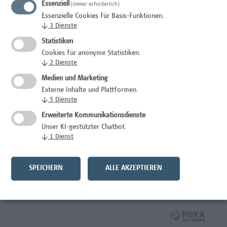
Essenziell
(immer erforderlich)
Wissenschaft/Forschung
Essenzielle Cookies für Basis-Funktionen.
↓
3
Dienste
Expert*in für Schutzrechte und Verwertung
Statistiken
Wissenschaft/Forschung
Cookies für anonyme Statistiken.
↓
2
Dienste
Mitarbeiter*in Forschungsdatenmanagement
Medien und Marketing
Externe Inhalte und Plattformen.
Administration, Wissenschaft/Forschung
↓
5
Dienste
Senior Lecturer Computer Science - Fokus IT-Security
Erweiterte Kommunikationsdienste
Unser KI-gestützter Chatbot.
Wissenschaft/Forschung
↓
1
Dienst
Mitarbeiter*in Programmkoordination &
Weiterbildungsmanagement (m/w/x)
SPEICHERN
ALLE AKZEPTIEREN
Administration, Kaufmännische Berufe