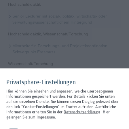
Hochschuldidaktik
Senior Lecturer mit sozial-, politik-, wirtschafts- oder
verwaltungswissenschaftlichem Hintergrund
Hochschuldidaktik, Wissenschaft/Forschung
Mitarbeiter*in Forschungs- und Projektekoordination –
Schwerpunkt Erasmus+
Wissenschaft/Forschung
Senior Lecturer - Radiologietechnologie (Teilzeit)
Privatsphäre-Einstellungen
Wissenschaft/Forschung
Hier können Sie einsehen und anpassen, welche userbezogenen
Informationen gespeichert werden. Für Details klicken Sie unten
Senior Lecturer - Radiologietechnologie (Vollzeit)
auf die einzelnen Dienste. Sie können diesen Diaglog jederzeit über
den Link "Cookie-Einstellungen" im Footer aufrufen.
Ausführliche
Wissenschaft/Forschung
Informationen erhalten Sie in der
Datenschutzerklärung
. Hier
gelangen Sie zum
Impressum
.
Senior Lecturer - Diätologie