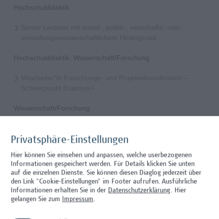
Hochschuldidaktik
Senior Lecturer mit sozial-, politik-, wirtschafts- oder
verwaltungswissenschaftlichem Hintergrund
Hochschuldidaktik, Wissenschaft/Forschung
Mitarbeiter*in Forschungs- und Projektekoordination –
Schwerpunkt Erasmus+
Wissenschaft/Forschung
Senior Lecturer - Radiologietechnologie (Teilzeit)
Privatsphäre-Einstellungen
Wissenschaft/Forschung
Hier können Sie einsehen und anpassen, welche userbezogenen
Informationen gespeichert werden. Für Details klicken Sie unten
Senior Lecturer - Radiologietechnologie (Vollzeit)
auf die einzelnen Dienste. Sie können diesen Diaglog jederzeit über
den Link "Cookie-Einstellungen" im Footer aufrufen.
Ausführliche
Wissenschaft/Forschung
Informationen erhalten Sie in der
Datenschutzerklärung
. Hier
gelangen Sie zum
Impressum
.
Senior Lecturer - Diätologie