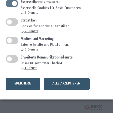
Essenziell
(immer erforderlich)
Wissenschaft/Forschung
Essenzielle Cookies für Basis-Funktionen.
↓
3
Dienste
Expert*in für Schutzrechte und Verwertung
Statistiken
Wissenschaft/Forschung
Cookies für anonyme Statistiken.
↓
2
Dienste
Mitarbeiter*in Forschungsdatenmanagement
Medien und Marketing
Externe Inhalte und Plattformen.
Administration, Wissenschaft/Forschung
↓
5
Dienste
Senior Lecturer Computer Science - Fokus IT-Security
Erweiterte Kommunikationsdienste
Unser KI-gestützter Chatbot.
Wissenschaft/Forschung
↓
1
Dienst
Mitarbeiter*in Programmkoordination &
Weiterbildungsmanagement (m/w/x)
SPEICHERN
ALLE AKZEPTIEREN
Administration, Kaufmännische Berufe