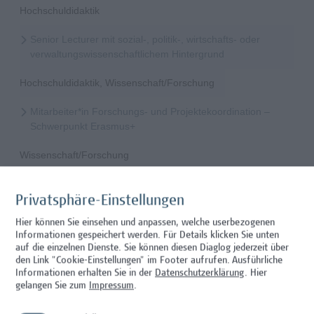
Hochschuldidaktik
Senior Lecturer mit sozial-, politik-, wirtschafts- oder
verwaltungswissenschaftlichem Hintergrund
Hochschuldidaktik, Wissenschaft/Forschung
Mitarbeiter*in Forschungs- und Projektekoordination –
Schwerpunkt Erasmus+
Wissenschaft/Forschung
Senior Lecturer - Radiologietechnologie (Teilzeit)
Privatsphäre-Einstellungen
Wissenschaft/Forschung
Hier können Sie einsehen und anpassen, welche userbezogenen
Informationen gespeichert werden. Für Details klicken Sie unten
Senior Lecturer - Radiologietechnologie (Vollzeit)
auf die einzelnen Dienste. Sie können diesen Diaglog jederzeit über
den Link "Cookie-Einstellungen" im Footer aufrufen.
Ausführliche
Wissenschaft/Forschung
Informationen erhalten Sie in der
Datenschutzerklärung
. Hier
gelangen Sie zum
Impressum
.
Senior Lecturer - Diätologie