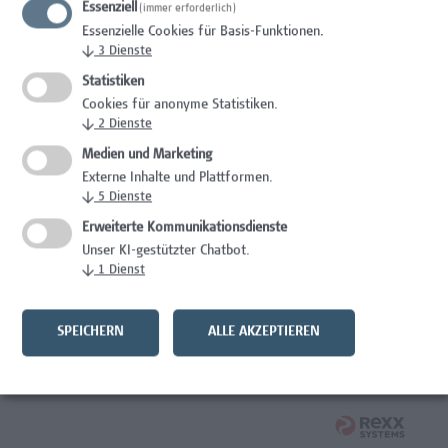
Essenziell
(immer erforderlich)
Wissenschaft/Forschung
Essenzielle Cookies für Basis-Funktionen.
↓
3
Dienste
Expert*in für Schutzrechte und Verwertung
Statistiken
Wissenschaft/Forschung
Cookies für anonyme Statistiken.
↓
2
Dienste
Mitarbeiter*in Forschungsdatenmanagement
Medien und Marketing
Externe Inhalte und Plattformen.
Administration, Wissenschaft/Forschung
↓
5
Dienste
Senior Lecturer Computer Science - Fokus IT-Security
Erweiterte Kommunikationsdienste
Unser KI-gestützter Chatbot.
Wissenschaft/Forschung
↓
1
Dienst
Mitarbeiter*in Programmkoordination &
Weiterbildungsmanagement (m/w/x)
SPEICHERN
ALLE AKZEPTIEREN
Administration, Kaufmännische Berufe