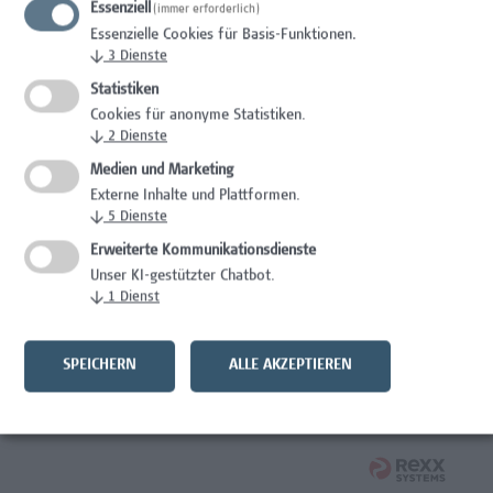
Essenziell
(immer erforderlich)
Wissenschaft/Forschung
Essenzielle Cookies für Basis-Funktionen.
↓
3
Dienste
Expert*in für Schutzrechte und Verwertung
Statistiken
Wissenschaft/Forschung
Cookies für anonyme Statistiken.
↓
2
Dienste
Mitarbeiter*in Forschungsdatenmanagement
Medien und Marketing
Externe Inhalte und Plattformen.
Administration, Wissenschaft/Forschung
↓
5
Dienste
Senior Lecturer Computer Science - Fokus IT-Security
Erweiterte Kommunikationsdienste
Unser KI-gestützter Chatbot.
Wissenschaft/Forschung
↓
1
Dienst
Mitarbeiter*in Programmkoordination &
Weiterbildungsmanagement (m/w/x)
SPEICHERN
ALLE AKZEPTIEREN
Administration, Kaufmännische Berufe