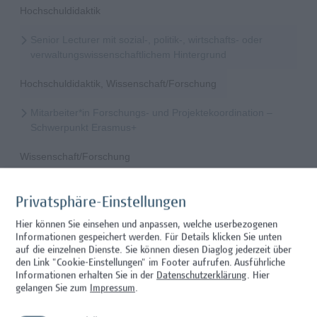
Hochschuldidaktik
Senior Lecturer mit sozial-, politik-, wirtschafts- oder
verwaltungswissenschaftlichem Hintergrund
Hochschuldidaktik, Wissenschaft/Forschung
Mitarbeiter*in Forschungs- und Projektekoordination –
Schwerpunkt Erasmus+
Wissenschaft/Forschung
Senior Lecturer - Radiologietechnologie (Teilzeit)
Privatsphäre-Einstellungen
Wissenschaft/Forschung
Hier können Sie einsehen und anpassen, welche userbezogenen
Informationen gespeichert werden. Für Details klicken Sie unten
Senior Lecturer - Radiologietechnologie (Vollzeit)
auf die einzelnen Dienste. Sie können diesen Diaglog jederzeit über
den Link "Cookie-Einstellungen" im Footer aufrufen.
Ausführliche
Wissenschaft/Forschung
Informationen erhalten Sie in der
Datenschutzerklärung
. Hier
gelangen Sie zum
Impressum
.
Senior Lecturer - Diätologie