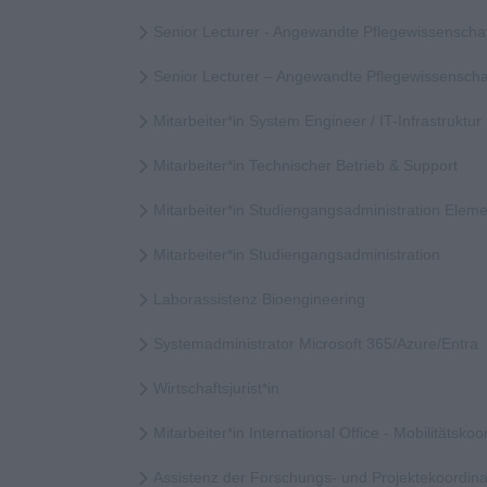
Senior Lecturer - Angewandte Pflegewissenscha
Senior Lecturer – Angewandte Pflegewissensch
Mitarbeiter*in System Engineer / IT-Infrastruktur
Mitarbeiter*in Technischer Betrieb & Support
Mitarbeiter*in Studiengangsadministration Elem
Mitarbeiter*in Studiengangsadministration
Laborassistenz Bioengineering
Systemadministrator Microsoft 365/Azure/Entra
Wirtschaftsjurist*in
Mitarbeiter*in International Office - Mobilitätskoor
Assistenz der Forschungs- und Projektekoordina