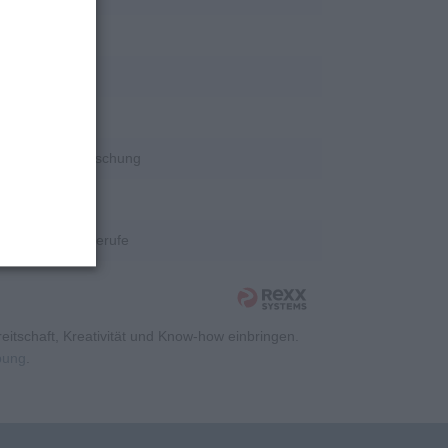
rschung
rschung
rschung
Wissenschaft/Forschung
rschung
Kaufmännische Berufe
itschaft, Kreativität und Know-how einbringen.
rbung
.