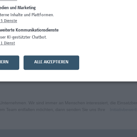
dien und Marketing
)
Wissenschaft/Fo
terne Inhalte und Plattformen.
5
Dienste
Wissenschaft/Fo
weiterte Kommunikationsdienste
Wissenschaft/Fo
ser KI-gestützter Chatbot.
1
Dienst
Administration, 
curity
Wissenschaft/Fo
HERN
ALLE AKZEPTIEREN
bildungsmanagement (m/w/x)
Administration, 
ternehmen. Wir sind immer an Menschen interessiert, die Einsatzbere
erem Team entfalten möchten, dann senden Sie uns Ihre
Initiativbewe