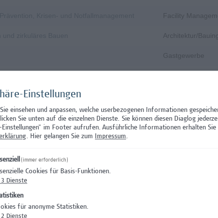
, Prävention, Krisen- und Notfallmanagement
Facility Managem
n und zirkuläres Bauen
Architektur/Baui
Gastgewerbe
Gastgewerbe
phäre-Einstellungen
Wissenschaft/Fo
 Sie einsehen und anpassen, welche userbezogenen Informationen gespeiche
Aushilfstätigkeit
klicken Sie unten auf die einzelnen Dienste. Sie können diesen Diaglog jederze
-Einstellungen" im Footer aufrufen.
Ausführliche Informationen erhalten Sie 
Wissenschaft/Fo
erklärung
. Hier gelangen Sie zum
Impressum
.
 Prüfungsinnovation, Curriculum & ePortfolio
Hochschuldidakti
senziell
(immer erforderlich)
senzielle Cookies für Basis-Funktionen.
s- oder verwaltungswissenschaftlichem Hintergrund
Hochschuldidakti
3
Dienste
nation – Schwerpunkt Erasmus+
Wissenschaft/Fo
atistiken
okies für anonyme Statistiken.
)
Wissenschaft/Fo
2
Dienste