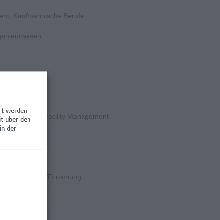
ent, Kaufmännische Berufe
ngenieurwesen
rschung
rt werden.
en / Nebenjobs, Facility Management
it über den
in der
rschung
k
k, Wissenschaft/Forschung
rschung
rschung