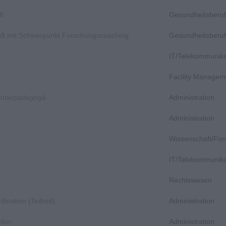
ft
Gesundheitsberuf
aft mit Schwerpunkt Forschungscoaching
Gesundheitsberuf
IT/Telekommunika
Facility Managem
entarpädagogik
Administration
Administration
Wissenschaft/Fo
IT/Telekommunika
Rechtswesen
dination (Teilzeit)
Administration
tion
Administration