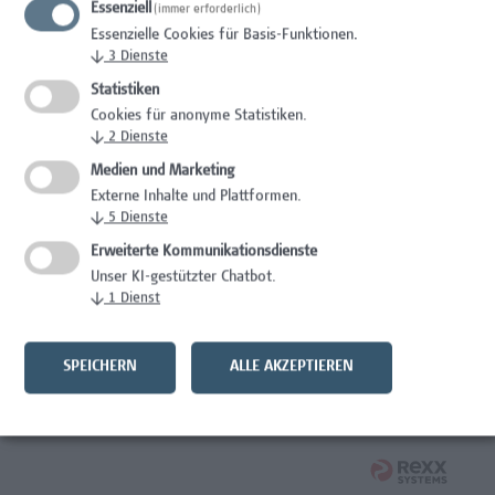
Essenziell
(immer erforderlich)
Essenzielle Cookies für Basis-Funktionen.
Studentische*r Mitarbeiter*in - Prozessinnovation und
↓
3
Dienste
zirkuläres Bauen
Statistiken
Architektur/Bauingenieurwesen
Cookies für anonyme Statistiken.
↓
2
Dienste
Systemadministrator Microsoft 365/Azure/Entra
Medien und Marketing
Externe Inhalte und Plattformen.
IT/Telekommunikation
↓
5
Dienste
Verantwortliche*r für Arbeitnehmer*innenschutz,
Erweiterte Kommunikationsdienste
Prävention, Krisen- und Notfallmanagement
Unser KI-gestützter Chatbot.
↓
1
Dienst
Facility Management, Kaufmännische Berufe
Wirtschaftsjurist*in
SPEICHERN
ALLE AKZEPTIEREN
Rechtswesen