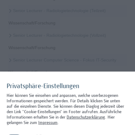
Senior Lecturer - Radiologietechnologie (Teilzeit)
Wissenschaft/Forschung
Senior Lecturer - Radiologietechnologie (Vollzeit)
Wissenschaft/Forschung
Senior Lecturer Computer Science - Fokus IT-Security
Wissenschaft/Forschung
Senior Lecturer mit sozial-, politik-, wirtschafts- oder
Privatsphäre-Einstellungen
verwaltungswissenschaftlichem Hintergrund
Hier können Sie einsehen und anpassen, welche userbezogenen
Informationen gespeichert werden. Für Details klicken Sie unten
Hochschuldidaktik, Wissenschaft/Forschung
auf die einzelnen Dienste. Sie können diesen Diaglog jederzeit über
den Link "Cookie-Einstellungen" im Footer aufrufen.
Ausführliche
Senior Lecturer – Angewandte Pflegewissenschaft mit
Informationen erhalten Sie in der
Datenschutzerklärung
. Hier
Schwerpunkt Forschungscoaching
gelangen Sie zum
Impressum
.
Gesundheitsberufe, Hochschuldidaktik