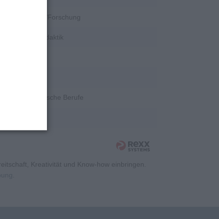
k, Wissenschaft/Forschung
e, Hochschuldidaktik
ngenieurwesen
tion
ent, Kaufmännische Berufe
itschaft, Kreativität und Know-how einbringen.
rbung
.