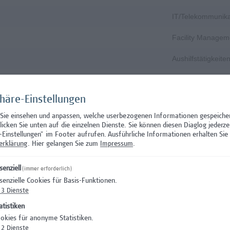
IT/Telekommunika
Facility Managem
Aushilfstätigkeit
 Prüfungsinnovation, Curriculum & ePortfolio
Hochschuldidakti
phäre-Einstellungen
ft
Gesundheitsberuf
 Sie einsehen und anpassen, welche userbezogenen Informationen gespeiche
Wissenschaft/Fo
klicken Sie unten auf die einzelnen Dienste. Sie können diesen Diaglog jederze
-Einstellungen" im Footer aufrufen.
Ausführliche Informationen erhalten Sie 
Wissenschaft/Fo
erklärung
. Hier gelangen Sie zum
Impressum
.
Wissenschaft/Fo
senziell
(immer erforderlich)
senzielle Cookies für Basis-Funktionen.
)
Wissenschaft/Fo
3
Dienste
)
Wissenschaft/Fo
atistiken
okies für anonyme Statistiken.
curity
Wissenschaft/Fo
2
Dienste