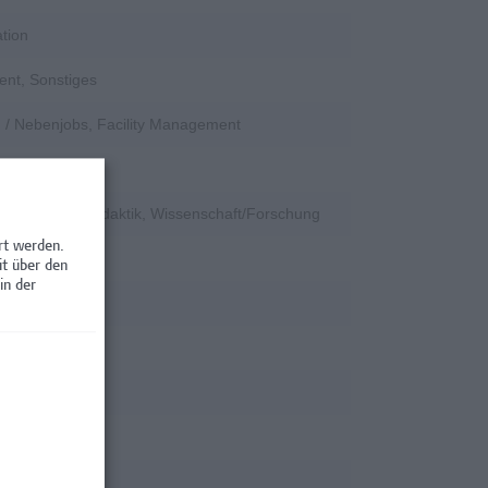
tion
ent, Sonstiges
en / Nebenjobs, Facility Management
k
e, Hochschuldidaktik, Wissenschaft/Forschung
rt werden.
rschung
it über den
in der
rschung
rschung
rschung
rschung
rschung