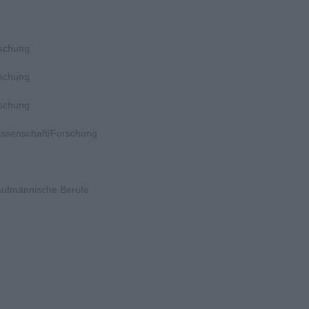
rschung
rschung
rschung
Wissenschaft/Forschung
Kaufmännische Berufe