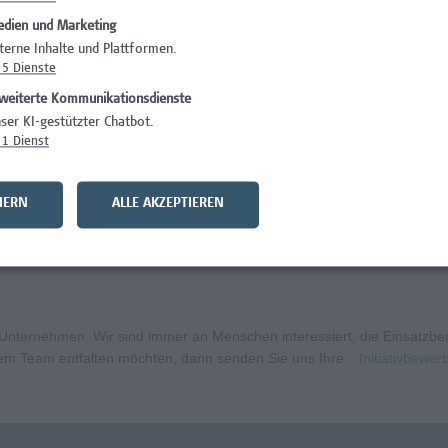
dien und Marketing
Wissenschaft/Fo
terne Inhalte und Plattformen.
5
Dienste
Wissenschaft/Fo
weiterte Kommunikationsdienste
)
Wissenschaft/Fo
ser KI-gestützter Chatbot.
1
Dienst
)
Wissenschaft/Fo
Wissenschaft/Fo
HERN
ALLE AKZEPTIEREN
nation – Schwerpunkt Erasmus+
Wissenschaft/Fo
ternehmen. Wir sind immer an Menschen interessiert, die Einsatzbere
erem Team entfalten möchten, dann senden Sie uns Ihre
Initiativbewe