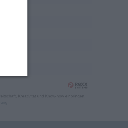
rschung
rschung
rschung
rschung
rschung
rschung
itschaft, Kreativität und Know-how einbringen.
rbung
.