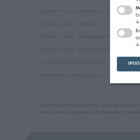
Me
Expert*in für Schutzrechte und Verwertung
Ex
↓
Senior Lecturer - Diätologie
Er
Senior Lecturer - Radiologietechnologie (Vollzeit
Un
↓
Senior Lecturer - Radiologietechnologie (Teilzeit
Laborassistenz Bioengineering
SPEIC
Mitarbeiter*in Forschungs- und Projektekoordi
Die Hochschule Campus Wien ist ein wachsendes Un
Wenn Sie Ihre Fähigkeiten als Mitarbeiter*in uns