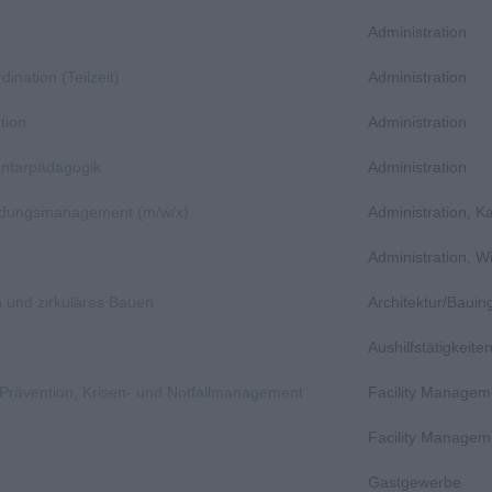
Administration
dination (Teilzeit)
Administration
tion
Administration
entarpädagogik
Administration
bildungsmanagement (m/w/x)
Administration, 
Administration, 
n und zirkuläres Bauen
Architektur/Baui
Aushilfstätigkeit
, Prävention, Krisen- und Notfallmanagement
Facility Managem
Facility Managem
Gastgewerbe