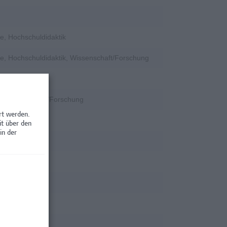
e, Hochschuldidaktik
e, Hochschuldidaktik, Wissenschaft/Forschung
k
k, Wissenschaft/Forschung
rt werden.
tion
it über den
in der
tion
rschung
rschung
rschung