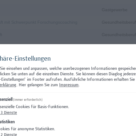
Gastgewerbe
aft mit Schwerpunkt Forschungscoaching
Gesundheitsberuf
ft
Gesundheitsberuf
 Prüfungsinnovation, Curriculum & ePortfolio
Hochschuldidakti
phäre-Einstellungen
s- oder verwaltungswissenschaftlichem Hintergrund
Hochschuldidakti
 Sie einsehen und anpassen, welche userbezogenen Informationen gespeiche
IT/Telekommunika
klicken Sie unten auf die einzelnen Dienste. Sie können diesen Diaglog jederze
-Einstellungen" im Footer aufrufen.
Ausführliche Informationen erhalten Sie 
IT/Telekommunika
erklärung
. Hier gelangen Sie zum
Impressum
.
Rechtswesen
senziell
(immer erforderlich)
senzielle Cookies für Basis-Funktionen.
Wissenschaft/Fo
3
Dienste
Wissenschaft/Fo
atistiken
okies für anonyme Statistiken.
curity
Wissenschaft/Fo
2
Dienste