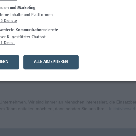
dien und Marketing
Wissenschaft/Fo
terne Inhalte und Plattformen.
5
Dienste
Wissenschaft/Fo
weiterte Kommunikationsdienste
)
Wissenschaft/Fo
ser KI-gestützter Chatbot.
1
Dienst
)
Wissenschaft/Fo
Wissenschaft/Fo
HERN
ALLE AKZEPTIEREN
nation – Schwerpunkt Erasmus+
Wissenschaft/Fo
ternehmen. Wir sind immer an Menschen interessiert, die Einsatzbere
erem Team entfalten möchten, dann senden Sie uns Ihre
Initiativbewe