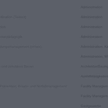
Administration
dination (Teilzeit)
Administration
tion
Administration
entarpädagogik
Administration
bildungsmanagement (m/w/x)
Administration, 
Administration, 
n und zirkuläres Bauen
Architektur/Baui
Aushilfstätigkeit
, Prävention, Krisen- und Notfallmanagement
Facility Managem
Facility Managem
Gastgewerbe