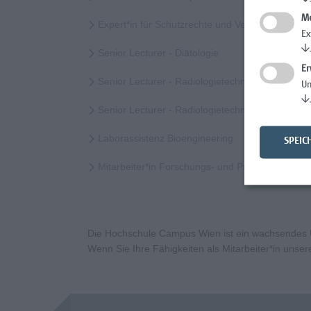
Me
Expert*in für Schutzrechte und Verwertung
Ex
↓
Senior Lecturer - Diätologie
Er
Senior Lecturer - Radiologietechnologie (Vollzeit
Un
↓
Senior Lecturer - Radiologietechnologie (Teilzeit
Laborassistenz Bioengineering
SPEIC
Mitarbeiter*in Forschungs- und Projektekoordi
Die Hochschule Campus Wien ist ein wachsendes Un
Wenn Sie Ihre Fähigkeiten als Mitarbeiter*in uns