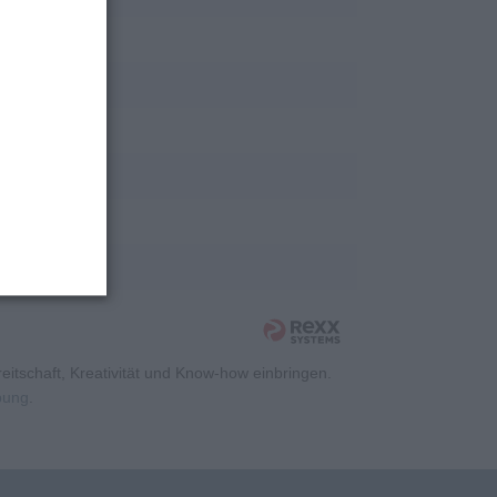
rschung
rschung
rschung
rschung
rschung
rschung
itschaft, Kreativität und Know-how einbringen.
rbung
.