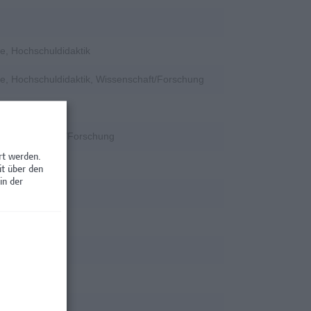
e, Hochschuldidaktik
e, Hochschuldidaktik, Wissenschaft/Forschung
k
k, Wissenschaft/Forschung
rt werden.
tion
it über den
in der
tion
rschung
rschung
rschung