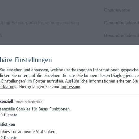
Gastgewerbe
aft mit Schwerpunkt Forschungscoaching
Gesundheitsberuf
ft
Gesundheitsberuf
 Prüfungsinnovation, Curriculum & ePortfolio
Hochschuldidakti
phäre-Einstellungen
s- oder verwaltungswissenschaftlichem Hintergrund
Hochschuldidakti
 Sie einsehen und anpassen, welche userbezogenen Informationen gespeiche
IT/Telekommunika
klicken Sie unten auf die einzelnen Dienste. Sie können diesen Diaglog jederze
-Einstellungen" im Footer aufrufen.
Ausführliche Informationen erhalten Sie 
IT/Telekommunika
erklärung
. Hier gelangen Sie zum
Impressum
.
Rechtswesen
senziell
(immer erforderlich)
senzielle Cookies für Basis-Funktionen.
Wissenschaft/Fo
3
Dienste
Wissenschaft/Fo
atistiken
okies für anonyme Statistiken.
curity
Wissenschaft/Fo
2
Dienste