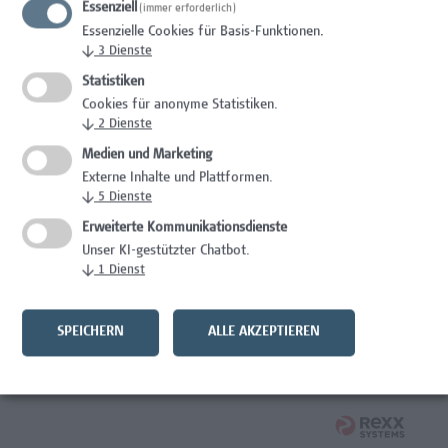
Essenziell
(immer erforderlich)
Wissenschaft/Forschung
Essenzielle Cookies für Basis-Funktionen.
↓
3
Dienste
Senior Lecturer - Radiologietechnologie (Vollzeit)
Statistiken
Wissenschaft/Forschung
Cookies für anonyme Statistiken.
↓
2
Dienste
Senior Lecturer - Radiologietechnologie (Teilzeit)
Medien und Marketing
Externe Inhalte und Plattformen.
Wissenschaft/Forschung
↓
5
Dienste
Laborassistenz Bioengineering
Erweiterte Kommunikationsdienste
Unser KI-gestützter Chatbot.
Wissenschaft/Forschung
↓
1
Dienst
Mitarbeiter*in Forschungs- und Projektekoordination –
Schwerpunkt Erasmus+
SPEICHERN
ALLE AKZEPTIEREN
Wissenschaft/Forschung