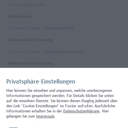
Wirtschaftsjurist*in
Rechtswesen
Senior Lecturer - Gebäudetechnik
Wissenschaft/Forschung
Senior Lecturer - Radiologietechnologie
Wissenschaft/Forschung
Senior Lecturer Computer Science - Fokus IT-Security
Privatsphäre-Einstellungen
Wissenschaft/Forschung
Hier können Sie einsehen und anpassen, welche userbezogenen
Informationen gespeichert werden. Für Details klicken Sie unten
Expert*in für Schutzrechte und Verwertung
auf die einzelnen Dienste. Sie können diesen Diaglog jederzeit über
den Link "Cookie-Einstellungen" im Footer aufrufen.
Ausführliche
Wissenschaft/Forschung
Informationen erhalten Sie in der
Datenschutzerklärung
. Hier
gelangen Sie zum
Impressum
.
Senior Lecturer - Diätologie