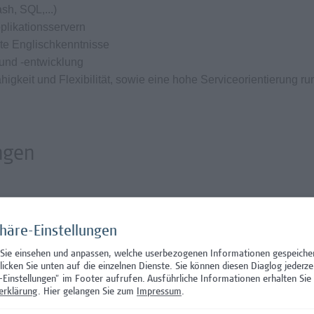
sh, SQL,...)
plikationsservern
te Englischkenntnisse
 und -entwicklung
gkeit und Flexibilität, sowie eine hohe Serviceorientierung r
ngen
ochenstunden nach Absprache
ehaltssystem der Hochschule Campus Wien und hängt von den
phäre-Einstellungen
. Das Mindestentgelt beträgt EUR 3.870,-- brutto monatlich
 Sie einsehen und anpassen, welche userbezogenen Informationen gespeiche
i 3 anrechenbaren Vordienstjahren, inkl. Zulage) - die Hochsc
klicken Sie unten auf die einzelnen Dienste. Sie können diesen Diaglog jederze
ktivvertrag
-Einstellungen" im Footer aufrufen.
Ausführliche Informationen erhalten Sie 
erklärung
. Hier gelangen Sie zum
Impressum
.