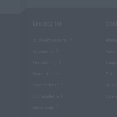
Einstieg für
Stu
Studieninteressierte
Akade
Studierende
Vorber
Weiterbildung
Campu
Kooperationen
Eintei
Forscher*innen
Studi
Hochschullehre
Österr
Jobsuchende