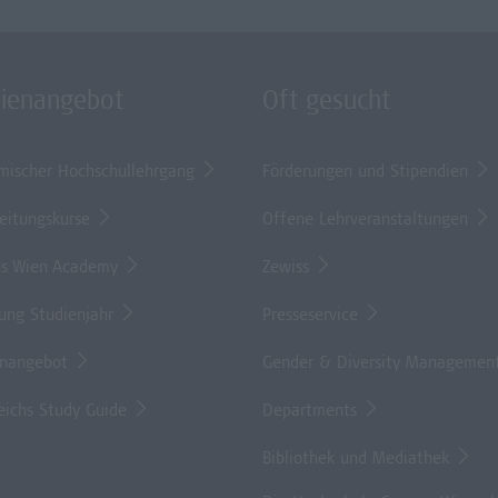
dienangebot
Oft gesucht
mischer Hochschullehrgang
Förderungen und Stipendien
eitungskurse
Offene Lehrveranstaltungen
s Wien Academy
Zewiss
lung Studienjahr
Presseservice
enangebot
Gender & Diversity Managemen
eichs Study Guide
Departments
Bibliothek und Mediathek