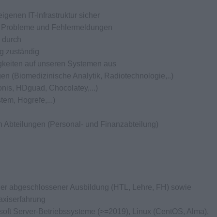
igenen IT-Infrastruktur sicher
en Probleme und Fehlermeldungen
 durch
ng zuständig
igkeiten auf unseren Systemen aus
en (Biomedizinische Analytik, Radiotechnologie,..)
onis, HDguad, Chocolatey,...)
tem, Hogrefe,...)
on Abteilungen (Personal- und Finanzabteilung)
scher abgeschlossener Ausbildung (HTL, Lehre, FH) sowie
axiserfahrung
soft Server-Betriebssysteme (>=2019), Linux (CentOS, Alma),