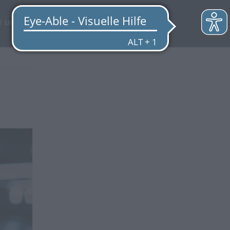
EN
r uns
Quicklinks