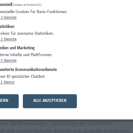
senziell
(immer erforderlich)
senzielle Cookies für Basis-Funktionen.
3
Dienste
atistiken
ildungen mit Zertifizierungen
okies für anonyme Statistiken.
nnen in deinem Team (Onboarding-Phase)
2
Dienste
ern betrieben, dies bietet Einblick in das große Ganze
dien und Marketing
h spezielle Projekte mit den Studiengängen
terne Inhalte und Plattformen.
z.B. im Gesundheitswesen)
5
Dienste
itausgleich auch über mehrere Tage möglich
weiterte Kommunikationsdienste
endem Urlaub
ser KI-gestützter Chatbot.
 öffentlich, mit Auto oder Fahrrad erreichbar (Garagenplätze
1
Dienst
gebot vor Ort
HERN
ALLE AKZEPTIEREN
Arbeitsplatz durch spezifische Angebote bei Campus Vital
daher alle Bewerbungen – unabhängig von Geschlecht/
cher und sozialer Herkunft, Behinderung, sexueller Orientierung,