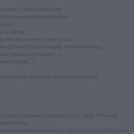
igenen IT-Infrastruktur sicher
en Probleme und Fehlermeldungen
 durch
ng zuständig
igkeiten auf unseren Systemen aus
en (Biomedizinische Analytik, Radiotechnologie,..)
onis, HDguad, Chocolatey,...)
tem, Hogrefe,...)
on Abteilungen (Personal- und Finanzabteilung)
scher abgeschlossener Ausbildung (HTL, Lehre, FH) sowie
axiserfahrung
soft Server-Betriebssysteme (>=2019), Linux (CentOS, Alma),