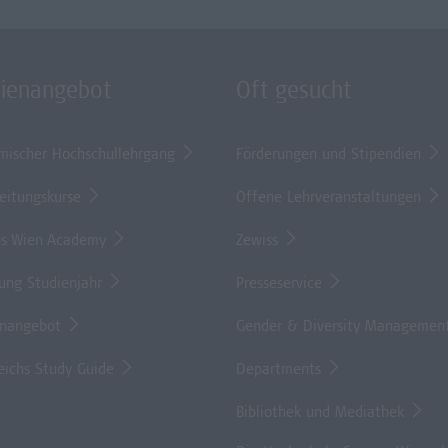
dienangebot
Oft gesucht
mischer Hochschullehrgang
Förderungen und Stipendien
eitungskurse
Offene Lehrveranstaltungen
s Wien Academy
Zewiss
lung Studienjahr
Presseservice
enangebot
Gender & Diversity Managemen
eichs Study Guide
Departments
Bibliothek und Mediathek