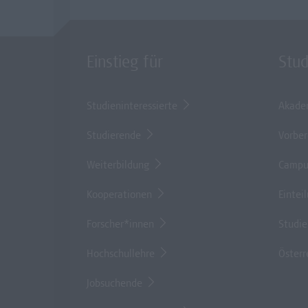
Einstieg für
Stu
Studieninteressierte
Akade
Studierende
Vorber
Weiterbildung
Campu
Kooperationen
Eintei
Forscher*innen
Studi
Hochschullehre
Österr
Jobsuchende