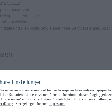
sh, SQL,...)
plikationsservern
te Englischkenntnisse
 und -entwicklung
gkeit und Flexibilität, sowie eine hohe Serviceorientierung r
ngen
ochenstunden nach Absprache
ehaltssystem der Hochschule Campus Wien und hängt von den
phäre-Einstellungen
. Das Mindestentgelt beträgt EUR 3.870,-- brutto monatlich
 Sie einsehen und anpassen, welche userbezogenen Informationen gespeiche
i 3 anrechenbaren Vordienstjahren, inkl. Zulage) - die Hochsc
klicken Sie unten auf die einzelnen Dienste. Sie können diesen Diaglog jederze
ktivvertrag
-Einstellungen" im Footer aufrufen.
Ausführliche Informationen erhalten Sie 
erklärung
. Hier gelangen Sie zum
Impressum
.