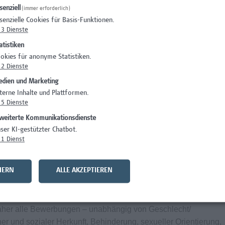
senziell
(immer erforderlich)
senzielle Cookies für Basis-Funktionen.
3
Dienste
atistiken
ildungen mit Zertifizierungen
okies für anonyme Statistiken.
nnen in deinem Team (Onboarding-Phase)
2
Dienste
ern betrieben, dies bietet Einblick in das große Ganze
dien und Marketing
h spezielle Projekte mit den Studiengängen
terne Inhalte und Plattformen.
z.B. im Gesundheitswesen)
5
Dienste
itausgleich auch über mehrere Tage möglich
weiterte Kommunikationsdienste
endem Urlaub
ser KI-gestützter Chatbot.
 öffentlich, mit Auto oder Fahrrad erreichbar (Garagenplätze
1
Dienst
gebot vor Ort
HERN
ALLE AKZEPTIEREN
Arbeitsplatz durch spezifische Angebote bei Campus Vital
daher alle Bewerbungen – unabhängig von Geschlecht/
cher und sozialer Herkunft, Behinderung, sexueller Orientierung,