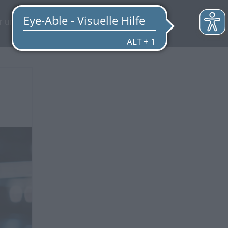
EN
r uns
Quicklinks