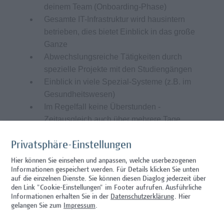
deinem Team (Onboarding-Phase)
Gesamte IT-Infrastruktur wird hausintern
betrieben, dies bietet Einblick in das große
Ganze
Abwechslungsreiche Tätigkeiten durch
spezielle Projekte mit den Studiengängen
Einblick in viele Spezial-Systeme (z.B. im
Gesundheitswesen)
Im Regelfall keine Überstunden -
Zeitausgleich auch über mehrere Tage
möglich
Möglichkeit zu 3 Wochen durchgehendem
Privatsphäre-Einstellungen
Urlaub
Hier können Sie einsehen und anpassen, welche userbezogenen
Arbeitsplatz im 10. Bezirk ist optimal
Informationen gespeichert werden. Für Details klicken Sie unten
auf die einzelnen Dienste. Sie können diesen Diaglog jederzeit über
öffentlich, mit Auto oder Fahrrad erreichbar
den Link "Cookie-Einstellungen" im Footer aufrufen.
Ausführliche
(Garagenplätze vorhanden)
Informationen erhalten Sie in der
Datenschutzerklärung
. Hier
Lebensmittelgutscheine und
gelangen Sie zum
Impressum
.
Mensaangebot vor Ort