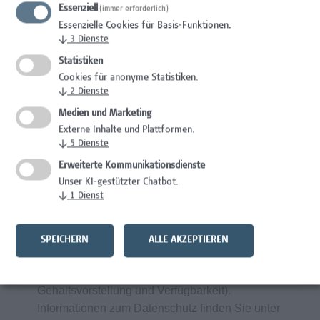
Essenziell
Gesundheitsfördernde Maßnahmen am
(immer erforderlich)
Essenzielle Cookies für Basis-Funktionen.
Arbeitsplatz durch spezifische Angebote
↓
3
Dienste
bei Campus Vital
Statistiken
Cookies für anonyme Statistiken.
↓
2
Dienste
Wir wertschätzen Vielfalt und begrüßen daher
alle Bewerbungen – unabhängig von
Medien und Marketing
Geschlecht/ Geschlechtsidentität, Nationalität,
Externe Inhalte und Plattformen.
↓
5
Dienste
ethnischer und sozialer Herkunft, Behinderung,
sexueller Orientierung, Religion, Alter und
Erweiterte Kommunikationsdienste
Elternschaft/ Betreuungs- bzw.
Unser KI-gestützter Chatbot.
↓
1
Dienst
Pflegeverpflichtungen.
Frau
Sabine Beranek
freut sich auf Ihre
SPEICHERN
ALLE AKZEPTIEREN
aussagekräftigen Bewerbungsunterlagen über
unser Online-Bewerbungsportal (inklusive
Gehaltsvorstellung und Verfügbarkeit).
Informationen zum Datenschutz finden Sie unter