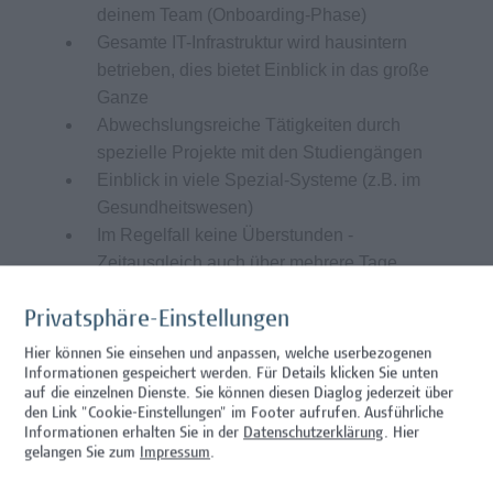
deinem Team (Onboarding-Phase)
Gesamte IT-Infrastruktur wird hausintern
betrieben, dies bietet Einblick in das große
Ganze
Abwechslungsreiche Tätigkeiten durch
spezielle Projekte mit den Studiengängen
Einblick in viele Spezial-Systeme (z.B. im
Gesundheitswesen)
Im Regelfall keine Überstunden -
Zeitausgleich auch über mehrere Tage
möglich
Möglichkeit zu 3 Wochen durchgehendem
Privatsphäre-Einstellungen
Urlaub
Hier können Sie einsehen und anpassen, welche userbezogenen
Arbeitsplatz im 10. Bezirk ist optimal
Informationen gespeichert werden. Für Details klicken Sie unten
auf die einzelnen Dienste. Sie können diesen Diaglog jederzeit über
öffentlich, mit Auto oder Fahrrad erreichbar
den Link "Cookie-Einstellungen" im Footer aufrufen.
Ausführliche
(Garagenplätze vorhanden)
Informationen erhalten Sie in der
Datenschutzerklärung
. Hier
Lebensmittelgutscheine und
gelangen Sie zum
Impressum
.
Mensaangebot vor Ort