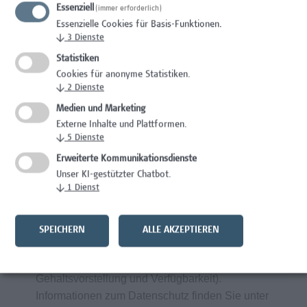
Essenziell
Gesundheitsfördernde Maßnahmen am
(immer erforderlich)
Essenzielle Cookies für Basis-Funktionen.
Arbeitsplatz durch spezifische Angebote
↓
3
Dienste
bei Campus Vital
Statistiken
Cookies für anonyme Statistiken.
↓
2
Dienste
Wir wertschätzen Vielfalt und begrüßen daher
alle Bewerbungen – unabhängig von
Medien und Marketing
Geschlecht/ Geschlechtsidentität, Nationalität,
Externe Inhalte und Plattformen.
↓
5
Dienste
ethnischer und sozialer Herkunft, Behinderung,
sexueller Orientierung, Religion, Alter und
Erweiterte Kommunikationsdienste
Elternschaft/ Betreuungs- bzw.
Unser KI-gestützter Chatbot.
↓
1
Dienst
Pflegeverpflichtungen.
Frau
Sabine Beranek
freut sich auf Ihre
SPEICHERN
ALLE AKZEPTIEREN
aussagekräftigen Bewerbungsunterlagen über
unser Online-Bewerbungsportal (inklusive
Gehaltsvorstellung und Verfügbarkeit).
Informationen zum Datenschutz finden Sie unter