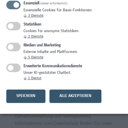
Essenziell
Gesundheitsfördernde Maßnahmen am
(immer erforderlich)
Essenzielle Cookies für Basis-Funktionen.
Arbeitsplatz durch spezifische Angebote
↓
3
Dienste
bei Campus Vital
Statistiken
Cookies für anonyme Statistiken.
↓
2
Dienste
Wir wertschätzen Vielfalt und begrüßen daher
alle Bewerbungen – unabhängig von
Medien und Marketing
Geschlecht/ Geschlechtsidentität, Nationalität,
Externe Inhalte und Plattformen.
↓
5
Dienste
ethnischer und sozialer Herkunft, Behinderung,
sexueller Orientierung, Religion, Alter und
Erweiterte Kommunikationsdienste
Elternschaft/ Betreuungs- bzw.
Unser KI-gestützter Chatbot.
↓
1
Dienst
Pflegeverpflichtungen.
Frau
Sabine Beranek
freut sich auf Ihre
SPEICHERN
ALLE AKZEPTIEREN
aussagekräftigen Bewerbungsunterlagen über
unser Online-Bewerbungsportal (inklusive
Gehaltsvorstellung und Verfügbarkeit).
Informationen zum Datenschutz finden Sie unter