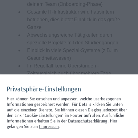
deinem Team (Onboarding-Phase)
Gesamte IT-Infrastruktur wird hausintern
betrieben, dies bietet Einblick in das große
Ganze
Abwechslungsreiche Tätigkeiten durch
spezielle Projekte mit den Studiengängen
Einblick in viele Spezial-Systeme (z.B. im
Gesundheitswesen)
Im Regelfall keine Überstunden -
Zeitausgleich auch über mehrere Tage
möglich
Möglichkeit zu 3 Wochen durchgehendem
Privatsphäre-Einstellungen
Urlaub
Hier können Sie einsehen und anpassen, welche userbezogenen
Arbeitsplatz im 10. Bezirk ist optimal
Informationen gespeichert werden. Für Details klicken Sie unten
auf die einzelnen Dienste. Sie können diesen Diaglog jederzeit über
öffentlich, mit Auto oder Fahrrad erreichbar
den Link "Cookie-Einstellungen" im Footer aufrufen.
Ausführliche
(Garagenplätze vorhanden)
Informationen erhalten Sie in der
Datenschutzerklärung
. Hier
Lebensmittelgutscheine und
gelangen Sie zum
Impressum
.
Mensaangebot vor Ort