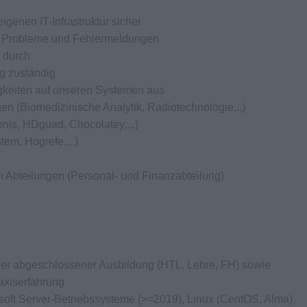
igenen IT-Infrastruktur sicher
en Probleme und Fehlermeldungen
 durch
ng zuständig
igkeiten auf unseren Systemen aus
en (Biomedizinische Analytik, Radiotechnologie,..)
onis, HDguad, Chocolatey,...)
tem, Hogrefe,...)
on Abteilungen (Personal- und Finanzabteilung)
scher abgeschlossener Ausbildung (HTL, Lehre, FH) sowie
axiserfahrung
soft Server-Betriebssysteme (>=2019), Linux (CentOS, Alma),