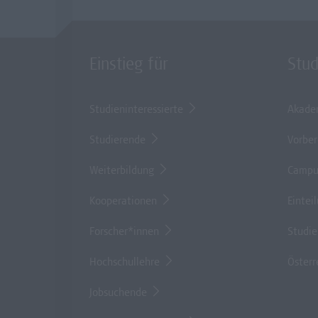
Einstieg für
Stu
Studieninteressierte
Akade
Studierende
Vorber
Weiterbildung
Campu
Kooperationen
Eintei
Forscher*innen
Studi
Hochschullehre
Österr
Jobsuchende