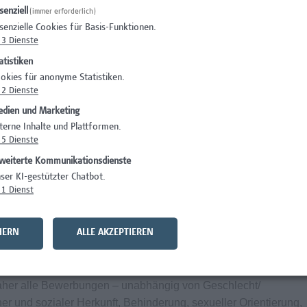
senziell
(immer erforderlich)
senzielle Cookies für Basis-Funktionen.
3
Dienste
atistiken
ildungen mit Zertifizierungen
okies für anonyme Statistiken.
nnen in deinem Team (Onboarding-Phase)
2
Dienste
ern betrieben, dies bietet Einblick in das große Ganze
dien und Marketing
h spezielle Projekte mit den Studiengängen
terne Inhalte und Plattformen.
z.B. im Gesundheitswesen)
5
Dienste
itausgleich auch über mehrere Tage möglich
weiterte Kommunikationsdienste
endem Urlaub
ser KI-gestützter Chatbot.
 öffentlich, mit Auto oder Fahrrad erreichbar (Garagenplätze
1
Dienst
gebot vor Ort
HERN
ALLE AKZEPTIEREN
Arbeitsplatz durch spezifische Angebote bei Campus Vital
daher alle Bewerbungen – unabhängig von Geschlecht/
cher und sozialer Herkunft, Behinderung, sexueller Orientierung,