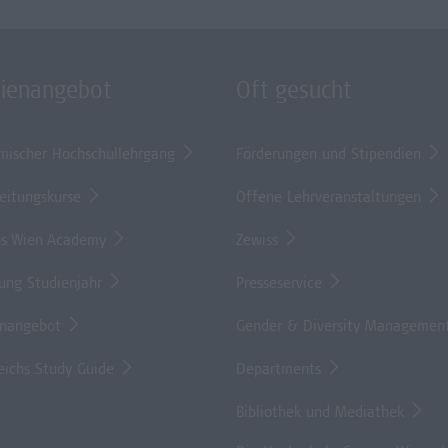
dienangebot
Oft gesucht
mischer Hochschullehrgang
Förderungen und Stipendien
eitungskurse
Offene Lehrveranstaltungen
s Wien Academy
Zewiss
lung Studienjahr
Presseservice
enangebot
Gender & Diversity Managemen
eichs Study Guide
Departments
Bibliothek und Mediathek