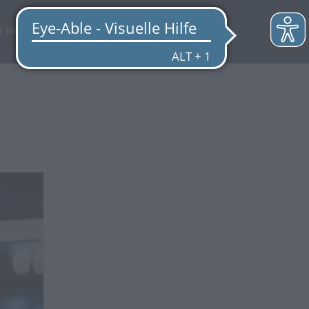
EN
r uns
Quicklinks