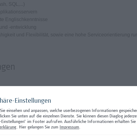
sh, SQL,...)
plikationsservern
te Englischkenntnisse
 und -entwicklung
gkeit und Flexibilität, sowie eine hohe Serviceorientierung r
ngen
ochenstunden nach Absprache
ehaltssystem der Hochschule Campus Wien und hängt von den
phäre-Einstellungen
. Das Mindestentgelt beträgt EUR 3.870,-- brutto monatlich
 Sie einsehen und anpassen, welche userbezogenen Informationen gespeiche
i 3 anrechenbaren Vordienstjahren, inkl. Zulage) - die Hochsc
klicken Sie unten auf die einzelnen Dienste. Sie können diesen Diaglog jederze
ktivvertrag
-Einstellungen" im Footer aufrufen.
Ausführliche Informationen erhalten Sie 
erklärung
. Hier gelangen Sie zum
Impressum
.