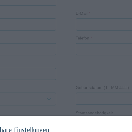
E-Mail
*
Telefon
*
Geburtsdatum (TT.MM.JJJJ)
Staatsangehörigkeit
---
phäre-Einstellungen