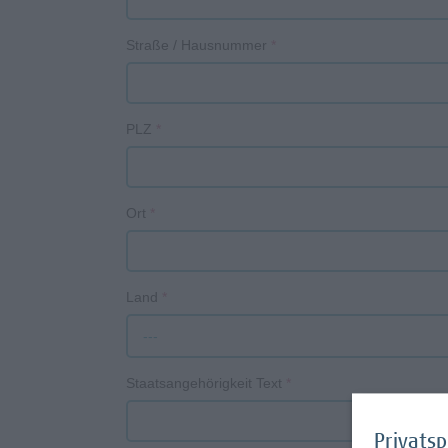
Straße / Hausnummer
*
PLZ
*
Ort
*
Land
*
---
Staatsangehörigkeit Text
*
Privats