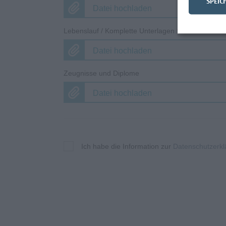
SPEIC
Datei hochladen
Lebenslauf / Komplette Unterlagen
*
Datei hochladen
Zeugnisse und Diplome
Datei hochladen
Ich habe die Information zur
Datenschutzerkl