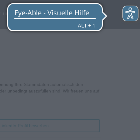
EN
r uns
Quicklinks
rkennung Ihre Stammdaten automatisch den
der unbedingt auszufüllen sind. Wir freuen uns auf
 LinkedIn-Profil bewerben