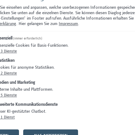
 Sie einsehen und anpassen, welche userbezogenen Informationen gespeiche
klicken Sie unten auf die einzelnen Dienste. Sie können diesen Diaglog jederze
-Einstellungen" im Footer aufrufen.
Ausführliche Informationen erhalten Sie 
erklärung
. Hier gelangen Sie zum
Impressum
.
senziell
(immer erforderlich)
senzielle Cookies für Basis-Funktionen.
3
Dienste
Wie haben Sie uns gefunden
atistiken
---
okies für anonyme Statistiken.
2
Dienste
dien und Marketing
terne Inhalte und Plattformen.
5
Dienste
weiterte Kommunikationsdienste
gs-Dokument oder einzelne Dokumente hochladen. Folgende Dateiform
ser KI-gestützter Chatbot.
erschreiten. Bitte laden Sie keine PDF-Dokumente hoch, die mit einem
1
Dienst
Anschreiben