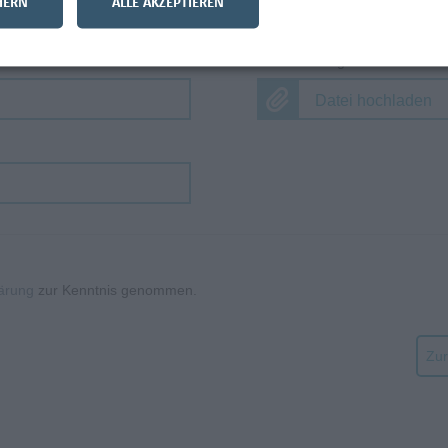
HERN
ALLE AKZEPTIEREN
Datei hochladen
Weitere Anlage
Datei hochladen
ärung
zur Kenntnis genommen.
Zur