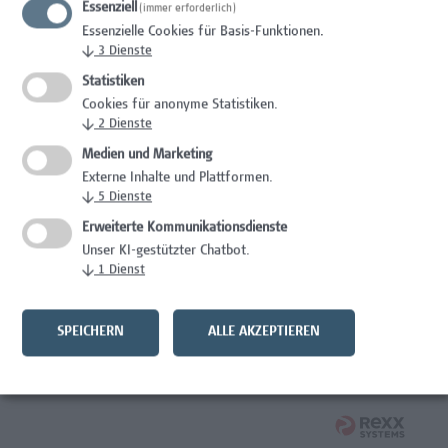
Essenziell
(immer erforderlich)
Wissenschaft/Forschung
Essenzielle Cookies für Basis-Funktionen.
↓
3
Dienste
Expert*in für Schutzrechte und Verwertung
Statistiken
Wissenschaft/Forschung
Cookies für anonyme Statistiken.
↓
2
Dienste
Mitarbeiter*in Forschungsdatenmanagement
Medien und Marketing
Externe Inhalte und Plattformen.
Administration, Wissenschaft/Forschung
↓
5
Dienste
Senior Lecturer Computer Science - Fokus IT-Security
Erweiterte Kommunikationsdienste
Unser KI-gestützter Chatbot.
Wissenschaft/Forschung
↓
1
Dienst
Mitarbeiter*in Programmkoordination &
Weiterbildungsmanagement (m/w/x)
SPEICHERN
ALLE AKZEPTIEREN
Administration, Kaufmännische Berufe