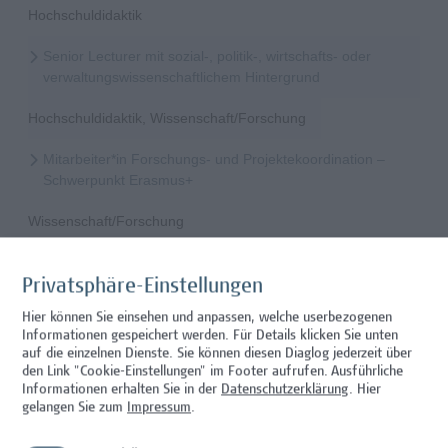
Hochschuldidaktik
Senior Lecturer mit sozial-, politik-, wirtschafts- oder
verwaltungswissenschaftlichem Hintergrund
Hochschuldidaktik, Wissenschaft/Forschung
Mitarbeiter*in Forschungs- und Projektekoordination –
Schwerpunkt Erasmus+
Wissenschaft/Forschung
Senior Lecturer - Radiologietechnologie (Teilzeit)
Privatsphäre-Einstellungen
Wissenschaft/Forschung
Hier können Sie einsehen und anpassen, welche userbezogenen
Informationen gespeichert werden. Für Details klicken Sie unten
Senior Lecturer - Radiologietechnologie (Vollzeit)
auf die einzelnen Dienste. Sie können diesen Diaglog jederzeit über
den Link "Cookie-Einstellungen" im Footer aufrufen.
Ausführliche
Wissenschaft/Forschung
Informationen erhalten Sie in der
Datenschutzerklärung
. Hier
gelangen Sie zum
Impressum
.
Senior Lecturer - Diätologie