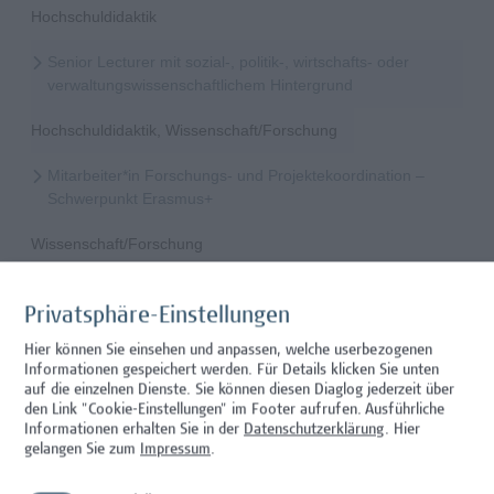
Hochschuldidaktik
Senior Lecturer mit sozial-, politik-, wirtschafts- oder
verwaltungswissenschaftlichem Hintergrund
Hochschuldidaktik, Wissenschaft/Forschung
Mitarbeiter*in Forschungs- und Projektekoordination –
Schwerpunkt Erasmus+
Wissenschaft/Forschung
Senior Lecturer - Radiologietechnologie (Teilzeit)
Privatsphäre-Einstellungen
Wissenschaft/Forschung
Hier können Sie einsehen und anpassen, welche userbezogenen
Informationen gespeichert werden. Für Details klicken Sie unten
Senior Lecturer - Radiologietechnologie (Vollzeit)
auf die einzelnen Dienste. Sie können diesen Diaglog jederzeit über
den Link "Cookie-Einstellungen" im Footer aufrufen.
Ausführliche
Wissenschaft/Forschung
Informationen erhalten Sie in der
Datenschutzerklärung
. Hier
gelangen Sie zum
Impressum
.
Senior Lecturer - Diätologie