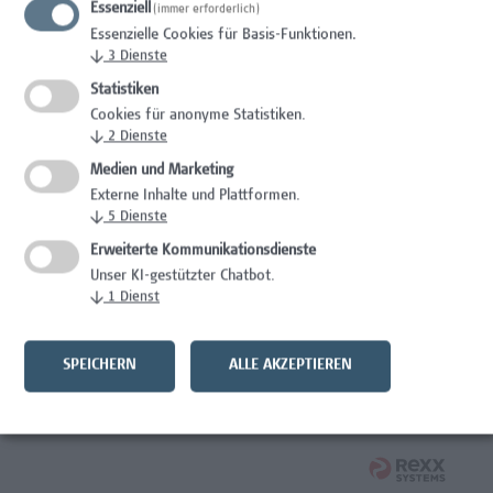
Essenziell
(immer erforderlich)
Wissenschaft/Forschung
Essenzielle Cookies für Basis-Funktionen.
↓
3
Dienste
Expert*in für Schutzrechte und Verwertung
Statistiken
Wissenschaft/Forschung
Cookies für anonyme Statistiken.
↓
2
Dienste
Mitarbeiter*in Forschungsdatenmanagement
Medien und Marketing
Externe Inhalte und Plattformen.
Administration, Wissenschaft/Forschung
↓
5
Dienste
Senior Lecturer Computer Science - Fokus IT-Security
Erweiterte Kommunikationsdienste
Unser KI-gestützter Chatbot.
Wissenschaft/Forschung
↓
1
Dienst
Mitarbeiter*in Programmkoordination &
Weiterbildungsmanagement (m/w/x)
SPEICHERN
ALLE AKZEPTIEREN
Administration, Kaufmännische Berufe