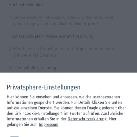
Hochschuldidaktik
Senior Lecturer mit sozial-, politik-, wirtschafts- oder
verwaltungswissenschaftlichem Hintergrund
Hochschuldidaktik, Wissenschaft/Forschung
Mitarbeiter*in Forschungs- und Projektekoordination –
Schwerpunkt Erasmus+
Wissenschaft/Forschung
Senior Lecturer - Radiologietechnologie (Teilzeit)
Privatsphäre-Einstellungen
Wissenschaft/Forschung
Hier können Sie einsehen und anpassen, welche userbezogenen
Informationen gespeichert werden. Für Details klicken Sie unten
Senior Lecturer - Radiologietechnologie (Vollzeit)
auf die einzelnen Dienste. Sie können diesen Diaglog jederzeit über
den Link "Cookie-Einstellungen" im Footer aufrufen.
Ausführliche
Wissenschaft/Forschung
Informationen erhalten Sie in der
Datenschutzerklärung
. Hier
gelangen Sie zum
Impressum
.
Senior Lecturer - Diätologie