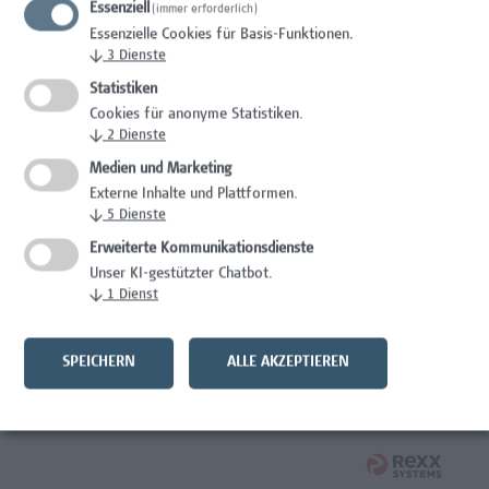
Essenziell
(immer erforderlich)
Wissenschaft/Forschung
Essenzielle Cookies für Basis-Funktionen.
↓
3
Dienste
Expert*in für Schutzrechte und Verwertung
Statistiken
Wissenschaft/Forschung
Cookies für anonyme Statistiken.
↓
2
Dienste
Mitarbeiter*in Forschungsdatenmanagement
Medien und Marketing
Externe Inhalte und Plattformen.
Administration, Wissenschaft/Forschung
↓
5
Dienste
Senior Lecturer Computer Science - Fokus IT-Security
Erweiterte Kommunikationsdienste
Unser KI-gestützter Chatbot.
Wissenschaft/Forschung
↓
1
Dienst
Mitarbeiter*in Programmkoordination &
Weiterbildungsmanagement (m/w/x)
SPEICHERN
ALLE AKZEPTIEREN
Administration, Kaufmännische Berufe