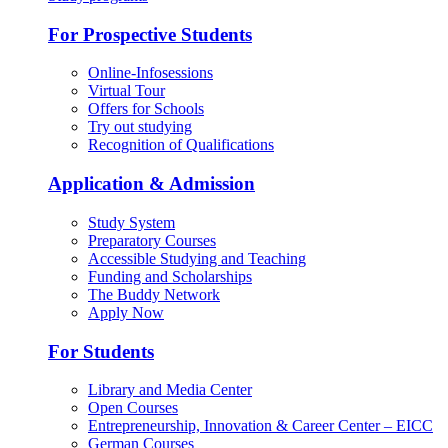
For Prospective Students
Online-Infosessions
Virtual Tour
Offers for Schools
Try out studying
Recognition of Qualifications
Application & Admission
Study System
Preparatory Courses
Accessible Studying and Teaching
Funding and Scholarships
The Buddy Network
Apply Now
For Students
Library and Media Center
Open Courses
Entrepreneurship, Innovation & Career Center – EICC
German Courses