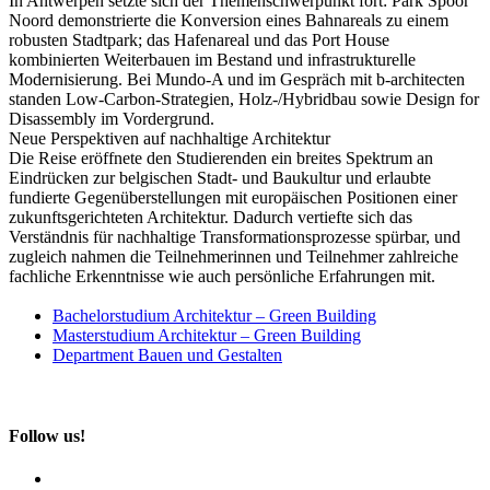
In Antwerpen setzte sich der Themenschwerpunkt fort: Park Spoor
Noord demonstrierte die Konversion eines Bahnareals zu einem
robusten Stadtpark; das Hafenareal und das Port House
kombinierten Weiterbauen im Bestand und infrastrukturelle
Modernisierung. Bei Mundo-A und im Gespräch mit b-architecten
standen Low-Carbon-Strategien, Holz-/Hybridbau sowie Design for
Disassembly im Vordergrund.
Neue Perspektiven auf nachhaltige Architektur
Die Reise eröffnete den Studierenden ein breites Spektrum an
Eindrücken zur belgischen Stadt- und Baukultur und erlaubte
fundierte Gegenüberstellungen mit europäischen Positionen einer
zukunftsgerichteten Architektur. Dadurch vertiefte sich das
Verständnis für nachhaltige Transformationsprozesse spürbar, und
zugleich nahmen die Teilnehmerinnen und Teilnehmer zahlreiche
fachliche Erkenntnisse wie auch persönliche Erfahrungen mit.
Bachelorstudium Architektur – Green Building
Masterstudium Architektur – Green Building
Department Bauen und Gestalten
Follow us!