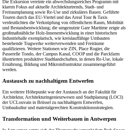
Die Exkursion vereinte ein abwechslungsreiches Programm mit
klarem Fokus auf aktuelle Architekturtrends, Stadt- und
Freiraumplanung sowie Re-Use und zirkuläres Bauen. Geführte
Touren durch das EU-Viertel und das Areal Tour & Taxis
verdeutlichten die Verknüpfung von öffentlichem Raum, Mobilität
und Bestandsentwicklung; die umgenutzte Gare Maritime zeigte als
großmaßstäbliche Holz-Innenentwicklung in einer historischen
Industriehalle exemplarisch, wie kreislauffähige Umbauten
bestehende Tragwerke weiterverwenden und Freiräume
qualifizieren. Weitere Stationen wie ZIN, Place Rogier, die
Passerelle Tondo, der Campus Kanal, COOP und die Parckfarm
illustrierten produktive Stadtlandschaften, in denen Re-Use, lokale
Ernährung, Bildung und Mikroinfrastruktur zusammengeführt
werden.
Austausch zu nachhaltigem Entwerfen
Ein weiterer Höhepunkt war der Austausch an der Fakultät für
Architektur, Architekturingenieurwesen und Stadtplanung (LOCI)
der UCLouvain in Brüssel zu nachhaltigem Entwerfen,
Umbaukultur und materialgerechten Konstruktionsstrategien.
Transformation und Weiterbauen in Antwerpen