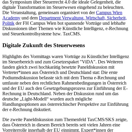
das Symposium über Steuerrecht 4.0 die ideale Gelegenheit, die
digitale Transformation im Steuerwesen eingehend zu beleuchten.
Die Veranstaltung, gemeinsam organisiert von der
Campus Wien
Academy
und dem
Department Verwaltung, Wirtschaft, Sicherheit,
Politik
der FH Campus Wien bot spannende Vorträge und lebhafte
Diskussionen über Themen wie Künstliche Intelligenz, e-Rechnung
und Steuerkontrollsysteme bzw. TaxCMS.
Digitale Zukunft des Steuerwesens
Highlights des Vormittags waren Vorträge zu Künstlicher Intelligenz
im Steuerbereich und zum Gesetzespaket "ViDA". Des Weiteren
fanden gleich zwei hochkarätig besetzte Paneldiskussion mit
Vertreter*innen aus Österreich und Deutschland stat: Die erste
Podiumsdiskussion befasste sich mit dem Thema e-Rechnung und
umfasste neben den rechtlichen Rahmenbedingungen in Österreich
und der EU auch den Gesetzgebungsprozess zur Einführung der E-
Rechnung in Deutschland. Neben der Diskussion rund um das
deutsche „Light-Modell“ wurden auch mögliche
Handlungsoptionen aus österreichischer Perspektive zur Einführung
der e-Rechnung diskutiert.
Die zweite Paneldiskussion zum Themenfeld TaxCMS/SKS zeigte,
dass Österreich in diesem Bereich bereits seit vielen Jahren eine
Vorreiterrolle innerhalb der EU einnimmt. Expert*innen der