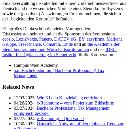
Finanzverwaltung diskutierten mit einem Unternehmensvertreter aus
Deutschland die wesentlichen Vorteile eines Steuerkontrollsystems
sowie die (positiven) Auswirkungen für Unternehmen, die sich in
der „begleitenden Kontrolle“ befinden.
Ein großes Dankeschön die vielen Vortragenden,
Diskussionsteilnehmer und an die Sponsoren des Symposiums:
ecosio
,
LexisNexis
,
Pagero
,
DATEV eG
,
EY
,
easyfirma
,
Markant
Gruppe
,
FreeFinance
,
Comarch
,
Linde
und an
die Akademie der
Steuerberater:innen und Wirtschaftsprüfer:innen
und das
IDSt -
Institut für Digitalisierung im Steuerrecht
für die Kooperation.
Campus Wien Academy
a.o. Bachelorstudium (Bachelor Professional) Tax
Management
Related News
12/03/2025
Wie KI den Kanzleialltag erleichtert
04/26/2024
e-Rechnung – vom Papier zum Bildschirm
03/27/2024
Bachelor Professional Tax Management
erfolgreich gestartet
03/27/2024
e-Rechnung – Quo vadis?
10/30/2023
Österreichs Antwort auf den globalen Trend zur
e-Rechnung