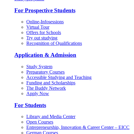
For Prospective Students
Online-Infosessions
Virtual Tour
Offers for Schools
Try out studying
Recognition of Qualifications
Application & Admission
Study System
Preparatory Courses
Accessible Studying and Teaching
Funding and Scholarships
The Buddy Network
Apply Now
For Students
Library and Media Center
Open Courses
Entrepreneurship, Innovation & Career Center – EICC
German Courses