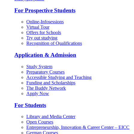
For Prospective Students
Online-Infosessions
Virtual Tour
Offers for Schools
Try out studying
Recognition of Qualifications
Application & Admission
Study System
Preparatory Courses
Accessible Studying and Teaching
Funding and Scholarships
The Buddy Network
Apply Now
For Students
Library and Media Center
Open Courses
Entrepreneurship, Innovation & Career Center – EICC
German Courses